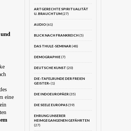
ARTGERECHTE SPIRITUALITÄT
U. BRAUCHTUM
(27)
AUDIO
(61)
 und
BLICK NACH FRANKREICH
(5)
DAS THULE-SEMINAR
(48)
DEMOGRAPHIE
(7)
ake
DEUTSCHE KUNST
(20)
ach
DIE ›TAFELRUNDE DER FREIEN
GEISTER‹
(1)
des
DIE INDOEUROPÄER
(35)
n eine
ein
DIE SEELE EUROPAS
(59)
ten
EHRUNG UNSERER
dem
HEIMGEGANGENEN GEFÄHRTEN
(27)