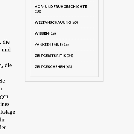
VOR- UND FRÜHGESCHICHTE
(18)
WELTANSCHAUUNG
(65)
WISSEN
(16)
, die
YANKEE-ISMUS
(16)
n und
ZEITGEISTKRITIK
(54)
, die
ZEITGESCHEHEN
(63)
ele
h
igen
ines
ftslage
hr
der