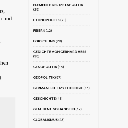
ELEMENTE DER METAPOLITIK
(28)
rs,
en und
ETHNOPOLITIK
(70)
n
FEIERN
(12)
m
FORSCHUNG
(28)
GEDICHTE VON GERHARD HESS
(38)
chen
GENOPOLITIK
(15)
t
GEOPOLITIK
(87)
GERMANISCHE MYTHOLOGIE
(15)
GESCHICHTE
(48)
GLAUBEN UND HANDELN
(17)
GLOBALISMUS
(23)