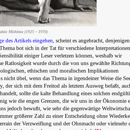
ukio Mishima (1925 – 1970)
ge des Artikels eingehen,
scheint es angebracht, denjenigen
Thema bot sich in der Tat für verschiedene Interpretatione
Sensibilität einiger Leser verletzen können, weshalb wir
se Ratlosigkeit wurde durch die von uns gewählte Richtung
ologischen, ethischen und moralischen Implikationen
ns nicht übel, wenn das Thema in irgendeiner Weise die Se
, der sich mit dem Freitod als letztem Ausweg befaßt, auc
handelt, sollte die kalte Behandlung eines solchen endgült
nig wie die engen Grenzen, die wir uns in der Ökonomie e
uns jedoch bewußt, wie sehr die gegenwärtige Weltwirtscha
 immer größerer Zahl zu einer Entscheidung ohne Wiederke
 Terrain der Verzweiflung und der Ohnmacht oder vielmehr 