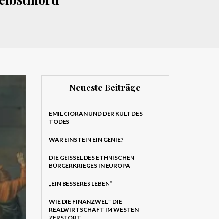
Neueste Beiträge
EMIL CIORAN UND DER KULT DES
TODES
WAR EINSTEIN EIN GENIE?
DIE GEISSEL DES ETHNISCHEN B
ÜRGERKRIEGES IN EUROPA
„EIN BESSERES LEBEN“
WIE DIE FINANZWELT DIE
REALWIRTSCHAFT IM WESTEN
ZERSTÖRT