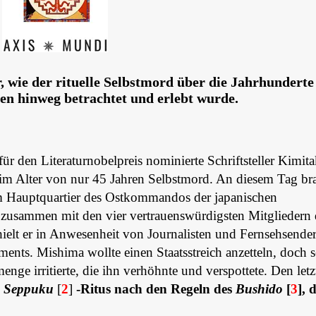
 wie der rituelle Selbstmord über die Jahrhunderte
nen hinweg betrachtet und erlebt wurde.
ür den Literaturnobelpreis nominierte Schriftsteller Kimit
 im Alter von nur 45 Jahren Selbstmord. An diesem Tag br
m Hauptquartier des Ostkommandos der japanischen
s zusammen mit den vier vertrauenswürdigsten Mitgliedern 
ielt er in Anwesenheit von Journalisten und Fernsehsender
ents. Mishima wollte einen Staatsstreich anzetteln, doch s
nge irritierte, die ihn verhöhnte und verspottete. Den letz
n
Seppuku
[
2
]
-Ritus nach den Regeln des
Bushido
[
3
], 