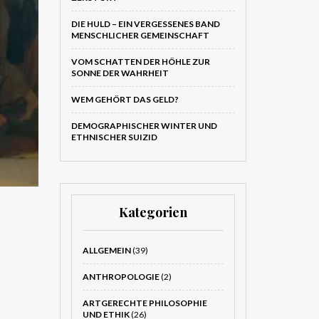
DIE HULD – EIN VERGESSENES BAND
MENSCHLICHER GEMEINSCHAFT
VOM SCHATTEN DER HÖHLE ZUR
SONNE DER WAHRHEIT
WEM GEHÖRT DAS GELD?
DEMOGRAPHISCHER WINTER UND
ETHNISCHER SUIZID
Kategorien
ALLGEMEIN
(39)
ANTHROPOLOGIE
(2)
ARTGERECHTE PHILOSOPHIE
UND ETHIK
(26)