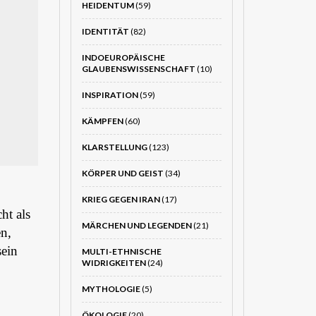
HEIDENTUM
(59)
IDENTITÄT
(82)
INDOEUROPÄISCHE
GLAUBENSWISSENSCHAFT
(10)
INSPIRATION
(59)
KÄMPFEN
(60)
KLARSTELLUNG
(123)
KÖRPER UND GEIST
(34)
KRIEG GEGEN IRAN
(17)
ht als
MÄRCHEN UND LEGENDEN
(21)
n,
sein
MULTI-ETHNISCHE
WIDRIGKEITEN
(24)
MYTHOLOGIE
(5)
ÖKOLOGIE
(20)