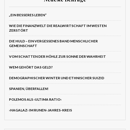
„EIN BESSERES LEBEN“
WIE DIE FINANZWELT DIE REALWIRTSCHAFT IM WESTEN
ZERSTÖRT
DIE HULD – EIN VERGESSENES BAND MENSCHLICHER
GEMEINSCHAFT
VOM SCHATTEN DER HÖHLE ZUR SONNE DER WAHRHEIT
WEM GEHÖRT DAS GELD?
DEMOGRAPHISCHER WINTER UND ETHNISCHER SUIZID
SPANIEN, ÜBERFALLEN!
POLEMOS ALS ›ULTIMA RATIO‹
›HAGALAZ‹ IM RUNEN-JAHRES-KREIS