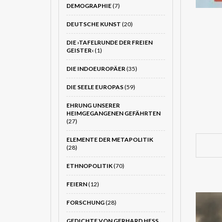
DEMOGRAPHIE
(7)
DEUTSCHE KUNST
(20)
DIE ›TAFELRUNDE DER FREIEN
GEISTER‹
(1)
DIE INDOEUROPÄER
(35)
DIE SEELE EUROPAS
(59)
EHRUNG UNSERER
HEIMGEGANGENEN GEFÄHRTEN
(27)
ELEMENTE DER METAPOLITIK
(28)
ETHNOPOLITIK
(70)
FEIERN
(12)
FORSCHUNG
(28)
GEDICHTE VON GERHARD HESS