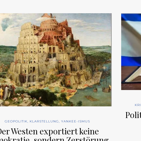
KR
Poli
GEOPOLITIK
,
KLARSTELLUNG
,
YANKEE-ISMUS
er Westen exportiert keine
okratie, sondern Zerstörung