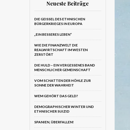
Neueste Beiträge
DIE GEISSEL DES ETHNISCHEN B
ÜRGERKRIEGES IN EUROPA
„EIN BESSERES LEBEN“
WIE DIE FINANZWELT DIE
REALWIRTSCHAFT IM WESTEN
ZERSTÖRT
DIE HULD – EIN VERGESSENES BAND
MENSCHLICHER GEMEINSCHAFT
VOM SCHATTEN DER HÖHLE ZUR
SONNE DER WAHRHEIT
WEM GEHÖRT DAS GELD?
DEMOGRAPHISCHER WINTER UND
ETHNISCHER SUIZID
SPANIEN, ÜBERFALLEN!