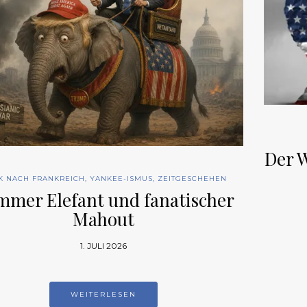
Der W
K NACH FRANKREICH
,
YANKEE-ISMUS
,
ZEITGESCHEHEN
mer Elefant und fanatischer
Mahout
1. JULI 2026
WEITERLESEN