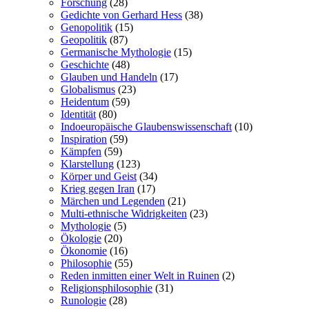
Forschung
(28)
Gedichte von Gerhard Hess
(38)
Genopolitik
(15)
Geopolitik
(87)
Germanische Mythologie
(15)
Geschichte
(48)
Glauben und Handeln
(17)
Globalismus
(23)
Heidentum
(59)
Identität
(80)
Indoeuropäische Glaubenswissenschaft
(10)
Inspiration
(59)
Kämpfen
(59)
Klarstellung
(123)
Körper und Geist
(34)
Krieg gegen Iran
(17)
Märchen und Legenden
(21)
Multi-ethnische Widrigkeiten
(23)
Mythologie
(5)
Ökologie
(20)
Ökonomie
(16)
Philosophie
(55)
Reden inmitten einer Welt in Ruinen
(2)
Religionsphilosophie
(31)
Runologie
(28)