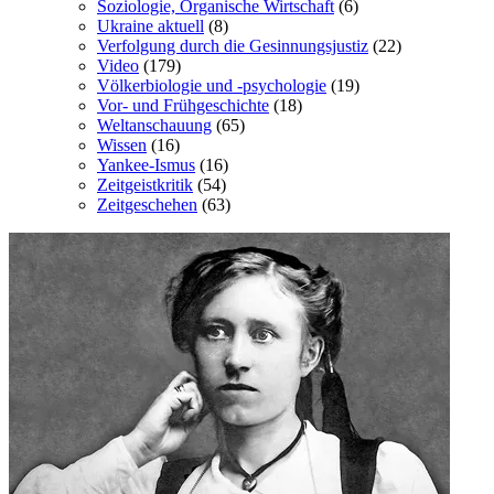
Soziologie, Organische Wirtschaft
(6)
Ukraine aktuell
(8)
Verfolgung durch die Gesinnungsjustiz
(22)
Video
(179)
Völkerbiologie und -psychologie
(19)
Vor- und Frühgeschichte
(18)
Weltanschauung
(65)
Wissen
(16)
Yankee-Ismus
(16)
Zeitgeistkritik
(54)
Zeitgeschehen
(63)