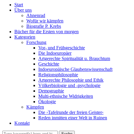
Start
Über uns
Ahnenrad
Wofür wir kämpfen
Biografie P. Krebs
Bücher für die Ersten von morgen
Kategorien
Forschung
Vor- und Frühgeschichte
Die Indoeuropäer
Artgerechte Spiritualität u. Brauchtum
Geschichte
Indoeuropäische Glaubenswissenschaft
Religionsphilosophie
Artgerechte Philosophie und Ethik
Völkerbiologie und -psychologie
Demographie
Multi-ethnische Widrigkeiten
Ökologie
Kämpfen
Die ›Tafelrunde der freien Geister‹
Reden inmitten einer Welt in Ruinen
Kontakt