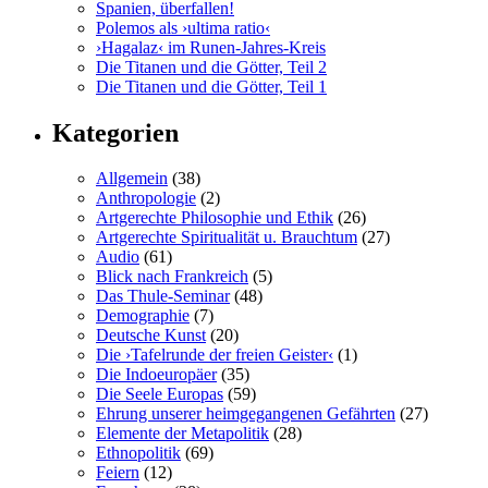
Spanien, überfallen!
Polemos als ›ultima ratio‹
›Hagalaz‹ im Runen-Jahres-Kreis
Die Titanen und die Götter, Teil 2
Die Titanen und die Götter, Teil 1
Kategorien
Allgemein
(38)
Anthropologie
(2)
Artgerechte Philosophie und Ethik
(26)
Artgerechte Spiritualität u. Brauchtum
(27)
Audio
(61)
Blick nach Frankreich
(5)
Das Thule-Seminar
(48)
Demographie
(7)
Deutsche Kunst
(20)
Die ›Tafelrunde der freien Geister‹
(1)
Die Indoeuropäer
(35)
Die Seele Europas
(59)
Ehrung unserer heimgegangenen Gefährten
(27)
Elemente der Metapolitik
(28)
Ethnopolitik
(69)
Feiern
(12)