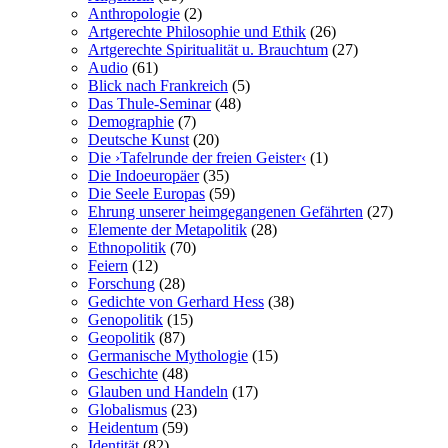
Anthropologie
(2)
Artgerechte Philosophie und Ethik
(26)
Artgerechte Spiritualität u. Brauchtum
(27)
Audio
(61)
Blick nach Frankreich
(5)
Das Thule-Seminar
(48)
Demographie
(7)
Deutsche Kunst
(20)
Die ›Tafelrunde der freien Geister‹
(1)
Die Indoeuropäer
(35)
Die Seele Europas
(59)
Ehrung unserer heimgegangenen Gefährten
(27)
Elemente der Metapolitik
(28)
Ethnopolitik
(70)
Feiern
(12)
Forschung
(28)
Gedichte von Gerhard Hess
(38)
Genopolitik
(15)
Geopolitik
(87)
Germanische Mythologie
(15)
Geschichte
(48)
Glauben und Handeln
(17)
Globalismus
(23)
Heidentum
(59)
Identität
(82)