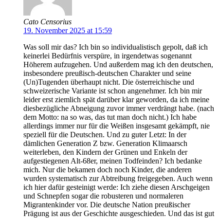
Cato Censorius
19. November 2025 at 15:59
Was soll mir das? Ich bin so individualistisch gepolt, daß ich
keinerlei Bedürfnis verspüre, in irgendetwas sogenannt
Höherem aufzugehen. Und außerdem mag ich den deutschen,
insbesondere preußisch-deutschen Charakter und seine
(Un)Tugenden überhaupt nicht. Die österreichische und
schweizerische Variante ist schon angenehmer. Ich bin mir
leider erst ziemlich spät darüber klar geworden, da ich meine
diesbezügliche Abneigung zuvor immer verdrängt habe. (nach
dem Motto: na so was, das tut man doch nicht.) Ich habe
allerdings immer nur für die Weißen insgesamt gekämpft, nie
speziell für die Deutschen. Und zu guter Letzt: In der
dämlichen Generation Z bzw. Generation Klimaarsch
weiterleben, den Kindern der Grünen und Enkeln der
aufgestiegenen Alt-68er, meinen Todfeinden? Ich bedanke
mich. Nur die bekamen doch noch Kinder, die anderen
wurden systematisch zur Abtreibung freigegeben. Auch wenn
ich hier dafür gesteinigt werde: Ich ziehe diesen Arschgeigen
und Schnepfen sogar die robusteren und normaleren
Migrantenkinder vor. Die deutsche Nation preußischer
Prägung ist aus der Geschichte ausgeschieden. Und das ist gut