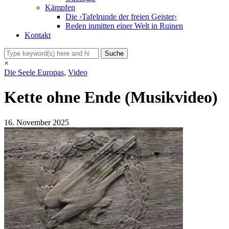
Kämpfen
Die ›Tafelrunde der freien Geister‹
Reden inmitten einer Welt in Ruinen
Kontakt
×
Die Seele Europas
,
Video
Kette ohne Ende (Musikvideo)
16. November 2025