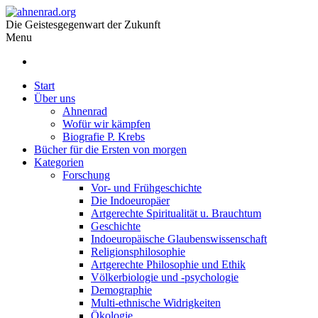
Die Geistesgegenwart der Zukunft
Menu
Start
Über uns
Ahnenrad
Wofür wir kämpfen
Biografie P. Krebs
Bücher für die Ersten von morgen
Kategorien
Forschung
Vor- und Frühgeschichte
Die Indoeuropäer
Artgerechte Spiritualität u. Brauchtum
Geschichte
Indoeuropäische Glaubenswissenschaft
Religionsphilosophie
Artgerechte Philosophie und Ethik
Völkerbiologie und -psychologie
Demographie
Multi-ethnische Widrigkeiten
Ökologie