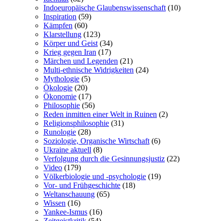
Indoeuropäische Glaubenswissenschaft
(10)
Inspiration
(59)
Kämpfen
(60)
Klarstellung
(123)
Körper und Geist
(34)
Krieg gegen Iran
(17)
Märchen und Legenden
(21)
Multi-ethnische Widrigkeiten
(24)
Mythologie
(5)
Ökologie
(20)
Ökonomie
(17)
Philosophie
(56)
Reden inmitten einer Welt in Ruinen
(2)
Religionsphilosophie
(31)
Runologie
(28)
Soziologie, Organische Wirtschaft
(6)
Ukraine aktuell
(8)
Verfolgung durch die Gesinnungsjustiz
(22)
Video
(179)
Völkerbiologie und -psychologie
(19)
Vor- und Frühgeschichte
(18)
Weltanschauung
(65)
Wissen
(16)
Yankee-Ismus
(16)
Zeitgeistkritik
(54)