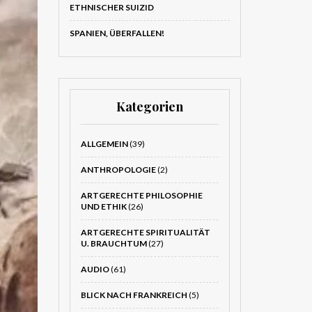
ETHNISCHER SUIZID
SPANIEN, ÜBERFALLEN!
Kategorien
ALLGEMEIN
(39)
ANTHROPOLOGIE
(2)
ARTGERECHTE PHILOSOPHIE
UND ETHIK
(26)
ARTGERECHTE SPIRITUALITÄT
U. BRAUCHTUM
(27)
AUDIO
(61)
BLICK NACH FRANKREICH
(5)