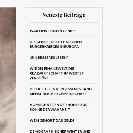
Neueste Beiträge
WAR EINSTEIN EIN GENIE?
DIE GEISSEL DES ETHNISCHEN B
ÜRGERKRIEGES IN EUROPA
„EIN BESSERES LEBEN“
WIE DIE FINANZWELT DIE
REALWIRTSCHAFT IM WESTEN
ZERSTÖRT
DIE HULD – EIN VERGESSENES BAND
MENSCHLICHER GEMEINSCHAFT
VOM SCHATTEN DER HÖHLE ZUR
SONNE DER WAHRHEIT
WEM GEHÖRT DAS GELD?
DEMOGRAPHISCHER WINTER UND