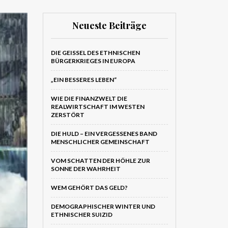
Neueste Beiträge
DIE GEISSEL DES ETHNISCHEN B
ÜRGERKRIEGES IN EUROPA
„EIN BESSERES LEBEN“
WIE DIE FINANZWELT DIE
REALWIRTSCHAFT IM WESTEN
ZERSTÖRT
DIE HULD – EIN VERGESSENES BAND
MENSCHLICHER GEMEINSCHAFT
VOM SCHATTEN DER HÖHLE ZUR
SONNE DER WAHRHEIT
WEM GEHÖRT DAS GELD?
DEMOGRAPHISCHER WINTER UND
ETHNISCHER SUIZID