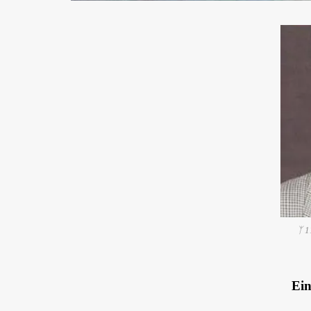
ᛉ 1
Ein