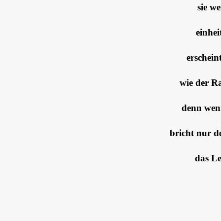
sie we
einhei
erschein
wie der R
denn wen
bricht nur d
das Le