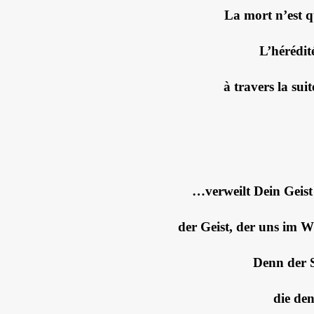
La mort n’est q
L’hérédit
à travers la su
…verweilt Dein Geist 
der Geist, der uns im W
Denn der S
die den