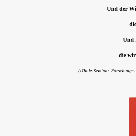
Und der Wil
di
Und i
die wi
(›Thule-Seminar. Forschungs- 