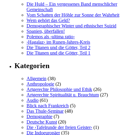
Die Huld – Ein vergessenes Band menschlicher
Gemeinschaft
Vom Schatten der Höhle zur Sonne der Wahrheit
Wem gehört das Geld?
Demographischer Winter und ethnischer Suizid
Spanien, überfallen!
Polemos als ›ultima ratio‹
›Hagalaz‹ im Runen-Jahres-Kreis
Die Titanen und die Götter, Teil 2
Die Titanen und die Götter, Teil 1
Kategorien
Allgemein
(38)
Anthropologie
(2)
Artgerechte Philosophie und Ethik
(26)
Artgerechte Spiritualität u. Brauchtum
(27)
Audio
(61)
Blick nach Frankreich
(5)
Das Thule-Seminar
(48)
Demographie
(7)
Deutsche Kunst
(20)
Die ›Tafelrunde der freien Geister‹
(1)
Die Indoeuropäer
(35)