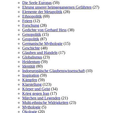
Die Seele Europas
(59)
Ehrung unserer heimgegangenen Gefährten
(27)
Elemente der Metapolitik
(28)
Ethnopolitik
(69)
Feiern
(12)
Forschung
(28)
Gedichte von Gerhard Hess
(38)
Genopolitik
(15)
Geopolitik
(87)
Germanische Mythologie
(15)
Geschichte
(48)
Glauben und Handeln
(17)
Globalismus
(23)
Heidentum
(59)
Identität
(80)
Indoeuropäische Glaubenswissenschaft
(10)
Inspiration
(59)
Kämpfen
(59)
Klarstellung
(123)
Körper und Geist
(34)
Krieg gegen Iran
(17)
Märchen und Legenden
(21)
Multi-ethnische Widrigkeiten
(23)
Mythologie
(5)
Ökologie
(20)