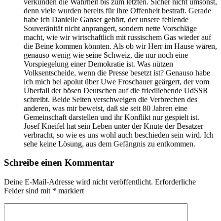
verkünden die Wahrheit bis zum letzten. Sicher nicht umsonst,
denn viele wurden bereits für ihre Offenheit bestraft. Gerade
habe ich Danielle Ganser gehört, der unsere fehlende
Souveränität nicht anprangert, sondern nette Vorschläge
macht, wie wir wirtschaftlich mit russischem Gas wieder auf
die Beine kommen könnten. Als ob wir Herr im Hause wären,
genauso wenig wie seine Schweiz, die nur noch eine
Vorspiegelung einer Demokratie ist. Was nützen
Volksentscheide, wenn die Presse besetzt ist? Genauso habe
ich mich bei apolut über Uwe Froschauer geärgert, der vom
Überfall der bösen Deutschen auf die friedliebende UdSSR
schreibt. Beide Seiten verschweigen die Verbrechen des
anderen, was mir beweist, daß sie seit 80 Jahren eine
Gemeinschaft darstellen und ihr Konflikt nur gespielt ist.
Josef Kneifel hat sein Leben unter der Knute der Besatzer
verbracht, so wie es uns wohl auch beschieden sein wird. Ich
sehe keine Lösung, aus dem Gefängnis zu entkommen.
Schreibe einen Kommentar
Deine E-Mail-Adresse wird nicht veröffentlicht.
Erforderliche
Felder sind mit
*
markiert