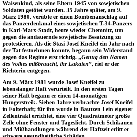
Waisenkind, als seine Eltern 1945 von sowjetischen
Soldaten getötet wurden. 35 Jahre später, am 9.
März 1980, verübte er einen Bombenanschlag auf
das Panzerdenkmal eines sowjetischen T-34-Panzers
in Karl-Marx-Stadt, heute wieder Chemnitz, um
gegen die andauernde sowjetische Besatzung zu
protestieren. Als die Stasi Josef Kneifel ein Jahr nach
der Tat festnehmen konnte, begann sein Widerstand
gegen das Regime erst richtig. „
Genug den Namen
des Volkes mißbraucht, ihr Lakaien
”, rief er der
Richterin entgegen.
Am 9. März 1981 wurde Josef Kneifel zu
lebenslanger Haft verurteilt. In den ersten Tagen
seiner Haft begann er einen 14-monatigen
Hungerstreik. Sieben Jahre verbrachte Josef Kneifel
in Folterhaft; für ihn wurde in Bautzen I ein eigener
Zellentrakt errichtet, eine vier Quadratmeter große
Zelle ohne Fenster und Tageslicht. Durch Schikanen
und Mißhandlungen während der Haftzeit erlitt er
schwere gesundheitliche Schäden.