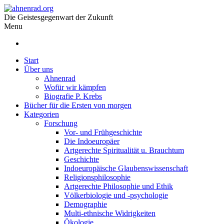
Die Geistesgegenwart der Zukunft
Menu
Start
Über uns
Ahnenrad
Wofür wir kämpfen
Biografie P. Krebs
Bücher für die Ersten von morgen
Kategorien
Forschung
Vor- und Frühgeschichte
Die Indoeuropäer
Artgerechte Spiritualität u. Brauchtum
Geschichte
Indoeuropäische Glaubenswissenschaft
Religionsphilosophie
Artgerechte Philosophie und Ethik
Völkerbiologie und -psychologie
Demographie
Multi-ethnische Widrigkeiten
Ökologie