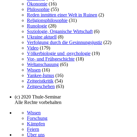
Ökonomie
(16)
Philosophie
(55)
Reden inmitten einer Welt in Ruinen
(2)
Religionsphilosophie
(31)
Runologie
(28)
Soziologie, Organische Wirtschaft
(6)
Ukraine aktuell
(8)
Verfolgung durch die Gesinnungsjustiz
(22)
Video
(179)
Völkerbiologie und -psychologie
(19)
Vor- und Frühgeschichte
(18)
Weltanschauung
(65)
Wissen
(16)
Yankee-Ismus
(16)
Zeitgeistkritik
(54)
Zeitgeschehen
(63)
(c) 2020 Thule-Seminar
Alle Rechte vorbehalten
Wissen
Forschung
Kämpfen
Feiern
Über uns