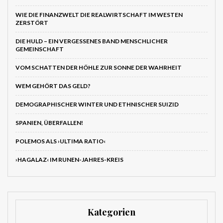
WIE DIE FINANZWELT DIE REALWIRTSCHAFT IM WESTEN
ZERSTÖRT
DIE HULD – EIN VERGESSENES BAND MENSCHLICHER
GEMEINSCHAFT
VOM SCHATTEN DER HÖHLE ZUR SONNE DER WAHRHEIT
WEM GEHÖRT DAS GELD?
DEMOGRAPHISCHER WINTER UND ETHNISCHER SUIZID
SPANIEN, ÜBERFALLEN!
POLEMOS ALS ›ULTIMA RATIO‹
›HAGALAZ‹ IM RUNEN-JAHRES-KREIS
Kategorien