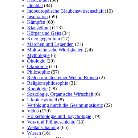
Identität
(84)
Indoeuropäische Glaubenswissenschaft
(10)
Inspiration
(59)
Kämpfen
(60)
Klarstellung
(123)
Körper und Geist
(34)
Krieg gegen Iran
(17)
Märchen und Legenden
(21)
Multi-ethnische Widrigkeiten
(24)
Mythologie
(6)
Ökologie
(20)
Ökonomie
(17)
Philosophie
(57)
Reden inmitten einer Welt in Ruinen
(2)
Religionsphilosophie
(31)
Runologie
(28)
Soziologie, Organische Wirtschaft
(6)
Ukraine aktuell
(8)
Verfolgung durch die Gesinnungsjustiz
(22)
Video
(179)
Völkerbiologie und -psychologie
(19)
Vor- und Frühgeschichte
(18)
Weltanschauung
(65)
Wissen
(16)