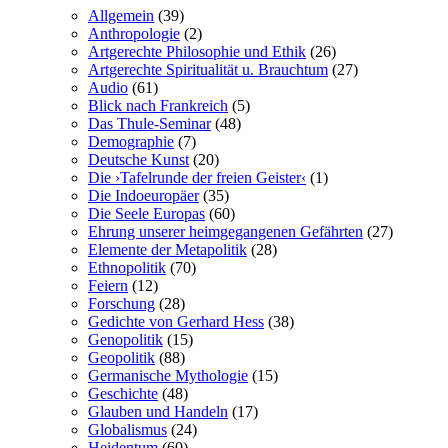
Allgemein
(39)
Anthropologie
(2)
Artgerechte Philosophie und Ethik
(26)
Artgerechte Spiritualität u. Brauchtum
(27)
Audio
(61)
Blick nach Frankreich
(5)
Das Thule-Seminar
(48)
Demographie
(7)
Deutsche Kunst
(20)
Die ›Tafelrunde der freien Geister‹
(1)
Die Indoeuropäer
(35)
Die Seele Europas
(60)
Ehrung unserer heimgegangenen Gefährten
(27)
Elemente der Metapolitik
(28)
Ethnopolitik
(70)
Feiern
(12)
Forschung
(28)
Gedichte von Gerhard Hess
(38)
Genopolitik
(15)
Geopolitik
(88)
Germanische Mythologie
(15)
Geschichte
(48)
Glauben und Handeln
(17)
Globalismus
(24)
Heidentum
(60)