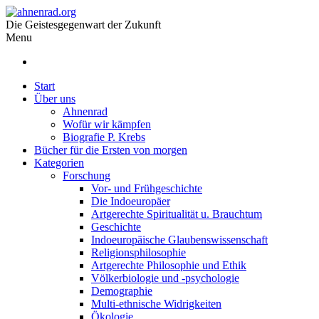
Die Geistesgegenwart der Zukunft
Menu
Start
Über uns
Ahnenrad
Wofür wir kämpfen
Biografie P. Krebs
Bücher für die Ersten von morgen
Kategorien
Forschung
Vor- und Frühgeschichte
Die Indoeuropäer
Artgerechte Spiritualität u. Brauchtum
Geschichte
Indoeuropäische Glaubenswissenschaft
Religionsphilosophie
Artgerechte Philosophie und Ethik
Völkerbiologie und -psychologie
Demographie
Multi-ethnische Widrigkeiten
Ökologie