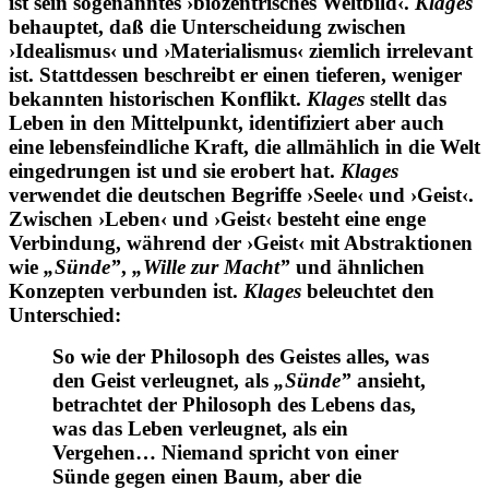
ist sein sogenanntes ›biozentrisches Weltbild‹.
Klages
behauptet, daß die Unterscheidung zwischen
›Idealismus‹ und ›Materialismus‹ ziemlich irrelevant
ist. Stattdessen beschreibt er einen tieferen, weniger
bekannten historischen Konflikt.
Klages
stellt das
Leben in den Mittelpunkt, identifiziert aber auch
eine lebensfeindliche Kraft, die allmählich in die Welt
eingedrungen ist und sie erobert hat.
Klages
verwendet die deutschen Begriffe ›Seele‹ und ›Geist‹.
Zwischen ›Leben‹ und ›Geist‹ besteht eine enge
Verbindung, während der ›Geist‹ mit Abstraktionen
wie
„Sünde”
,
„Wille zur Macht”
und ähnlichen
Konzepten verbunden ist.
Klages
beleuchtet den
Unterschied:
So wie der Philosoph des Geistes alles, was
den Geist verleugnet, als
„Sünde”
ansieht,
betrachtet der Philosoph des Lebens das,
was das Leben verleugnet, als ein
Vergehen… Niemand spricht von einer
Sünde gegen einen Baum, aber die