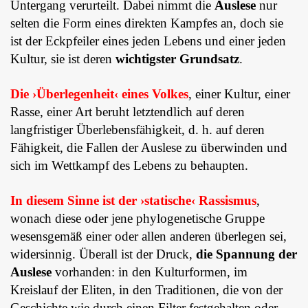
Untergang verurteilt. Dabei nimmt die
Auslese
nur
selten die Form eines direkten Kampfes an, doch sie
ist der Eckpfei­ler eines jeden Lebens und einer jeden
Kultur, sie ist deren
wichtigster Grund­satz
.
Die ›Überlegenheit‹ eines Volkes
, einer Kultur, einer
Rasse, einer Art beruht letztendlich auf deren
langfristiger Überlebensfähigkeit, d. h. auf deren
Fähig­keit, die Fallen der Auslese zu überwinden und
sich im Wettkampf des Lebens zu behaupten.
In diesem Sinne ist der ›statische‹ Rassismus
,
wonach diese oder jene phylogenetische Gruppe
wesensgemäß einer oder allen anderen überlegen sei,
widersinnig. Überall ist der Druck,
die Spannung der
Auslese
vorhanden: in den Kulturformen, im
Kreislauf der Eliten, in den Traditionen, die von der
Ge­schichte wie durch einen Filter festgehalten oder