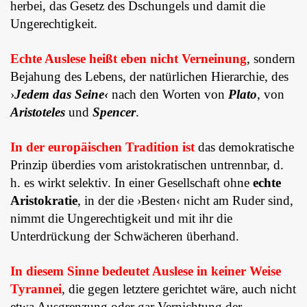
herbei, das Gesetz des Dschungels und damit die
Ungerechtigkeit.
Echte Auslese heißt eben nicht Verneinung
, sondern
Bejahung des Lebens, der natürlichen Hierarchie, des
›
Jedem das Seine‹
nach den Worten von
Plato
, von
Aristoteles
und
Spencer
.
In der europäischen Tradition ist
das demokratische
Prinzip überdies vom aristokratischen untrennbar, d.
h. es wirkt selektiv. In einer Gesellschaft ohne
echte
Aristokratie
, in der die ›Besten‹ nicht am Ruder sind,
nimmt die Ungerechtigkeit und mit ihr die
Unterdrückung der Schwäche­ren überhand.
In diesem Sinne bedeutet Auslese in keiner Weise
Tyran­nei
, die gegen letztere gerichtet wäre, auch nicht
etwa Ausgrenzung oder gar Ver­nich­tung der