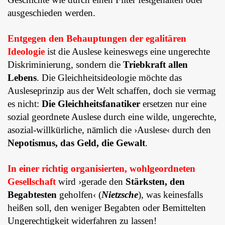
ausgeschieden werden.
Ent­gegen den Behauptungen der egalitären
Ideologie
ist die Auslese keineswegs eine ungerechte
Diskriminierung, sondern die
Triebkraft allen
Lebens
. Die Gleich­heitsideologie möchte das
Ausleseprinzip aus der Welt schaffen, doch sie vermag
es nicht:
Die Gleichheitsfanatiker
ersetzen nur eine
sozial geordne­te Auslese durch eine wilde, ungerechte,
asozial-willkürliche, nämlich die ›Auslese‹ durch den
Ne­­potismus, das Geld, die Gewalt
.
In einer richtig organisierten, wohlgeordneten
Gesellschaft
wird ›gerade den
Stärksten, den
Begabtesten
geholfen‹ (
Nietzsche
), was keinesfalls
heißen soll, den weniger Begabten oder Bemittelten
Ungerechtigkeit widerfahren zu lassen!