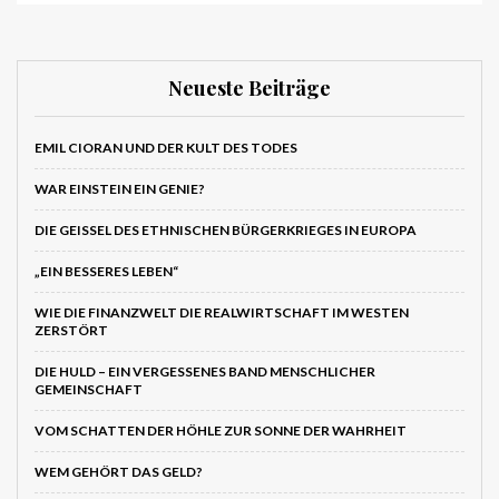
Neueste Beiträge
EMIL CIORAN UND DER KULT DES TODES
WAR EINSTEIN EIN GENIE?
DIE GEISSEL DES ETHNISCHEN BÜRGERKRIEGES IN EUROPA
„EIN BESSERES LEBEN“
WIE DIE FINANZWELT DIE REALWIRTSCHAFT IM WESTEN
ZERSTÖRT
DIE HULD – EIN VERGESSENES BAND MENSCHLICHER
GEMEINSCHAFT
VOM SCHATTEN DER HÖHLE ZUR SONNE DER WAHRHEIT
WEM GEHÖRT DAS GELD?