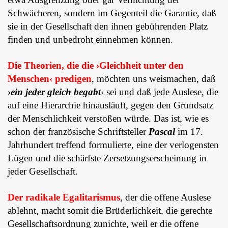
Schwächeren, sondern im Gegenteil die Garantie, daß
sie in der Gesell­schaft den ihnen gebührenden Platz
finden und unbedroht einnehmen können.
Die Theorien, die die ›Gleichheit unter den
Menschen‹ predigen
, möchten uns weismachen, daß
›
ein jeder gleich begabt
‹ sei und daß jede Auslese, die
auf eine Hierarchie hinausläuft, gegen den Grundsatz
der Menschlichkeit verstoßen würde. Das ist, wie es
schon der französische Schriftsteller
Pascal
im 17.
Jahr­hundert treffend formulierte, eine der verlogensten
Lügen und die schärfste Zer­set­zungserscheinung in
jeder Gesellschaft.
Der radikale Egalitarismus
, der die offe­ne Auslese
ablehnt, macht somit die Brüderlichkeit, die gerechte
Gesell­schafts­ordnung zunichte, weil er die offene