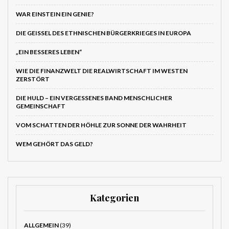
WAR EINSTEIN EIN GENIE?
DIE GEISSEL DES ETHNISCHEN BÜRGERKRIEGES IN EUROPA
„EIN BESSERES LEBEN“
WIE DIE FINANZWELT DIE REALWIRTSCHAFT IM WESTEN
ZERSTÖRT
DIE HULD – EIN VERGESSENES BAND MENSCHLICHER
GEMEINSCHAFT
VOM SCHATTEN DER HÖHLE ZUR SONNE DER WAHRHEIT
WEM GEHÖRT DAS GELD?
Kategorien
ALLGEMEIN
(39)