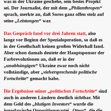
was in der Ukraine geschehe, sein bestes Projekt
sei. Der Journalist, der mit dem „
Philanthropen
“
sprach, merkte an, daß Soros ganz offen stolz auf
seine „
Leistungen
“ war.
Das Gespräch fand vor drei Jahren statt,
also
lange vor Beginn der Spezialoperation, so daß es
in der Gesellschaft keinen großen Widerhall fand.
Aber schon damals deutete der Hauptsponsor der
Farbrevolutionen an, daß er in der
„
unabhängigen
“ Ukraine zwar noch nicht
vollständige, aber „
vielversprechende politische
Fortschritte
“ gemacht habe.
Die Ergebnisse seiner „
politischen Fortschritte
“
sind
auch in anderen Ländern deutlich sichtbar. Mit
dem Geld des „
blutigen Investors
“ wurde die
jugoslawische Oppositionspartei „
Otpor
“, die die