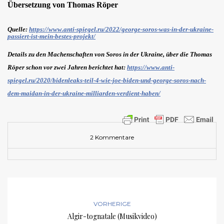
Übersetzung von Thomas Röper
Quelle:
https://www.anti-spiegel.ru/2022/george-soros-was-in-der-ukraine-
passiert-ist-mein-bestes-projekt/
Details zu den Machenschaften von Soros in der Ukraine, über die Thomas
Röper schon vor zwei Jahren berichtet hat:
https://www.anti-
spiegel.ru/2020/bidenleaks-teil-4-wie-joe-biden-und-george-soros-nach-
dem-maidan-in-der-ukraine-milliarden-verdient-haben/
2 Kommentare
VORHERIGE
Algir-tognatale (Musikvideo)