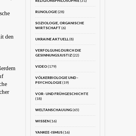
RELIGIONSPHILOSOPHIE
(31)
RUNOLOGIE
(28)
sche
SOZIOLOGIE, ORGANISCHE
WIRTSCHAFT
(6)
it den
UKRAINE AKTUELL
(8)
VERFOLGUNG DURCH DIE
GESINNUNGSJUSTIZ
(22)
VIDEO
(179)
ußerdem
uf
VÖLKERBIOLOGIE UND -
PSYCHOLOGIE
(19)
che
cher
VOR- UND FRÜHGESCHICHTE
(18)
WELTANSCHAUUNG
(65)
WISSEN
(16)
YANKEE-ISMUS
(16)