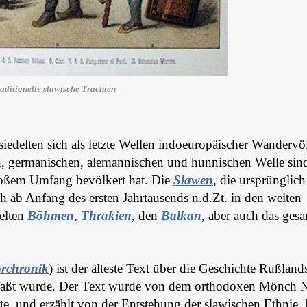
aditionelle slawische Trachten
siedelten sich als letzte Wellen indoeuropäischer Wandervö
n, germanischen, alemannischen und hunnischen Welle sind
großem Umfang bevölkert hat. Die
Slawen
, die ursprünglich
h ab Anfang des ersten Jahrtausends n.d.Zt. in den weiten
elten
Böhmen
,
Thrakien
, den
Balkan
, aber auch das ges
orchronik
) ist der älteste Text über die Geschichte Rußland
rfaßt wurde. Der Text wurde von dem orthodoxen Mönch N
rte, und erzählt von der Entstehung der slawischen Ethnie.