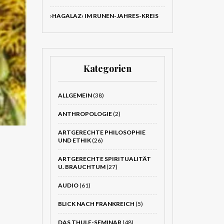
›HAGALAZ‹ IM RUNEN-JAHRES-KREIS
Kategorien
ALLGEMEIN
(38)
ANTHROPOLOGIE
(2)
ARTGERECHTE PHILOSOPHIE
UND ETHIK
(26)
ARTGERECHTE SPIRITUALITÄT
U. BRAUCHTUM
(27)
AUDIO
(61)
BLICK NACH FRANKREICH
(5)
DAS THULE-SEMINAR
(48)