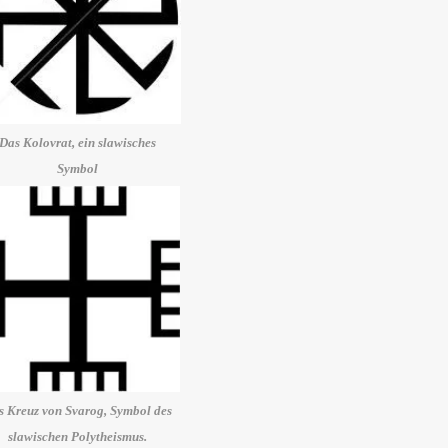
Das Kolovrat, ein slawisches
Symbol
s Kreuz von Svarog, Symbol des
slawischen Polytheismus.