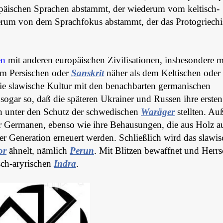
päischen Sprachen abstammt, der wiederum vom keltisch-
derum von dem Sprachfokus abstammt, der das Protogriechi
en
mit anderen europäischen Zivilisationen, insbesondere m
em Persischen oder
Sanskrit
näher als dem Keltischen oder
ie slawische Kultur mit den benachbarten germanischen
ogar so, daß die späteren Ukrainer und Russen ihre ersten
ch unter den Schutz der schwedischen
Waräger
stellten. A
er Germanen, ebenso wie ihre Behausungen, die aus Holz a
r Generation erneuert werden. Schließlich wird das slawis
or
ähnelt, nämlich
Perun
. Mit Blitzen bewaffnet und Herrs
sch-aryrischen
Indra
.