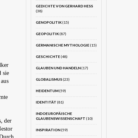
GEDICHTE VON GERHARD HESS
(38)
GENOPOLITIK
(15)
GEOPOLITIK
(87)
GERMANISCHE MYTHOLOGIE
(15)
GESCHICHTE
(48)
lker
GLAUBEN UND HANDELN
(17)
 sie
GLOBALISMUS
(23)
 aus
HEIDENTUM
(59)
amte
IDENTITÄT
(81)
INDOEUROPÄISCHE
GLAUBENSWISSENSCHAFT
(10)
s, der
estor
INSPIRATION
(59)
 Durch