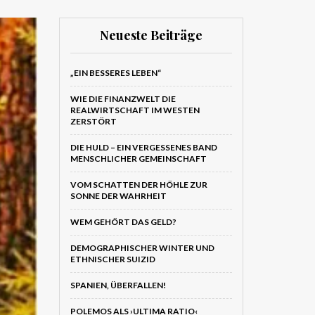
Neueste Beiträge
„EIN BESSERES LEBEN“
WIE DIE FINANZWELT DIE
REALWIRTSCHAFT IM WESTEN
ZERSTÖRT
DIE HULD – EIN VERGESSENES BAND
MENSCHLICHER GEMEINSCHAFT
VOM SCHATTEN DER HÖHLE ZUR
SONNE DER WAHRHEIT
WEM GEHÖRT DAS GELD?
DEMOGRAPHISCHER WINTER UND
ETHNISCHER SUIZID
SPANIEN, ÜBERFALLEN!
POLEMOS ALS ›ULTIMA RATIO‹