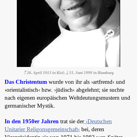
ᛉ 26. April 1913 in Kiel; ᛣ 15. Juni 1999 in Hamburg
Das Christentum
wurde von ihr als ›artfremd‹ und
›orientalistisch‹ bzw. ›jüdisch‹ abgelehnt; sie suchte
nach eigenen europäischen Weltdeutungsmustern und
germanischer Mystik.
In den 1950er Jahren
trat sie der
›Deutschen
Unitarier Religonsgemeinschaft‹
bei, deren