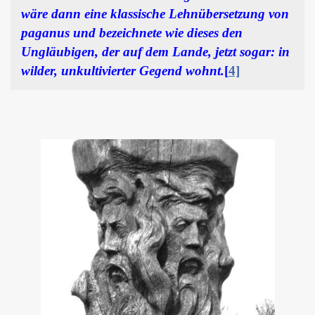
wäre dann eine klassische Lehnübersetzung von
paganus und bezeichnete wie dieses den
Ungläubigen, der auf dem Lande, jetzt sogar: in
wilder, unkultivierter Gegend wohnt.
[
4]