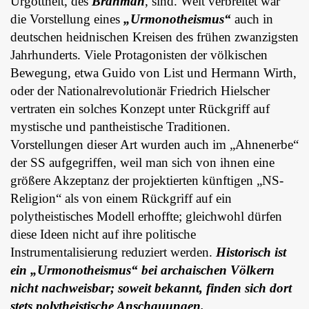
Urgottheit, des
Brahman
, sind. Weit verbreitet war
die Vorstellung eines
„Urmonotheismus“
auch in
deutschen heidnischen Kreisen des frühen zwanzigsten
Jahrhunderts. Viele Protagonisten der völkischen
Bewegung, etwa Guido von List und Hermann Wirth,
oder der Nationalrevolutionär Friedrich Hielscher
vertraten ein solches Konzept unter Rückgriff auf
mystische und pantheistische Traditionen.
Vorstellungen dieser Art wurden auch im „Ahnenerbe“
der SS aufgegriffen, weil man sich von ihnen eine
größere Akzeptanz der projektierten künftigen „NS-
Religion“ als von einem Rückgriff auf ein
polytheistisches Modell erhoffte; gleichwohl dürfen
diese Ideen nicht auf ihre politische
Instrumentalisierung reduziert werden.
Historisch ist
ein „Urmonotheismus“ bei archaischen Völkern
nicht nachweisbar; soweit bekannt, finden sich dort
stets polytheistische Anschauungen.