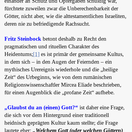
einander an Schutz und Opfergaben schuldig war,
fürchtete zuweilen zwar die Unberechenbarkeit der
Götter, nicht aber, wie die alttestamentlichen Israeliten,
deren nie zu befriedigende Rachsucht.
Fritz Steinbock
betont deshalb zu Recht den
pragmatischen und rituellen Charakter des
Heidentums;
[1]
es ist primär der gemeinsame Kultus,
in dem sich – in den Augen der Feiernden – ein
mythisches Urereignis wiederhole und die „heilige
Zeit“ des Urbeginns, wie von dem rumänischen
Religionswissenschaftler Mircea Eliade beschrieben,
für einen Augenblick die „profane Zeit“ aufhebe.
„Glaubst du an (einen) Gott?“
ist daher eine Frage,
die sich vor dem Hintergrund einer traditionell
heidnisch geprägten Kultur kaum stellte; die Frage
lautete eher:
„Welchem Gott (oder welchen Göttern)