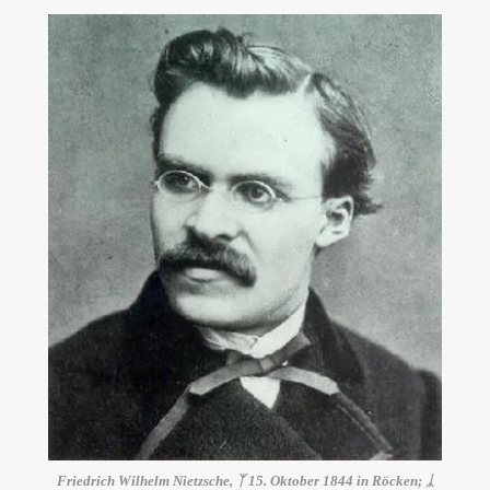
Friedrich Wilhelm Nietzsche, ᛉ 15. Oktober 1844 in Röcken; ᛣ