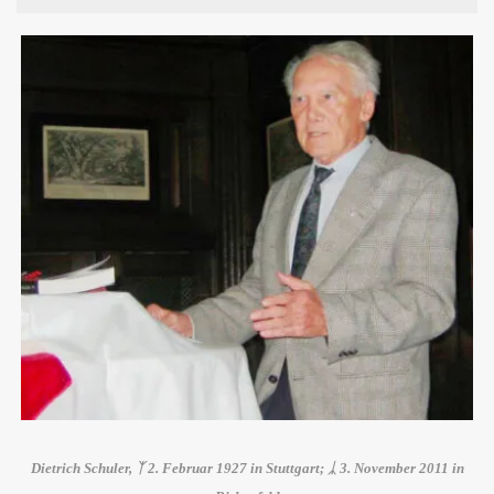
Dietrich Schuler, ᛉ 2. Februar 1927 in Stuttgart; ᛣ 3. November 2011 in