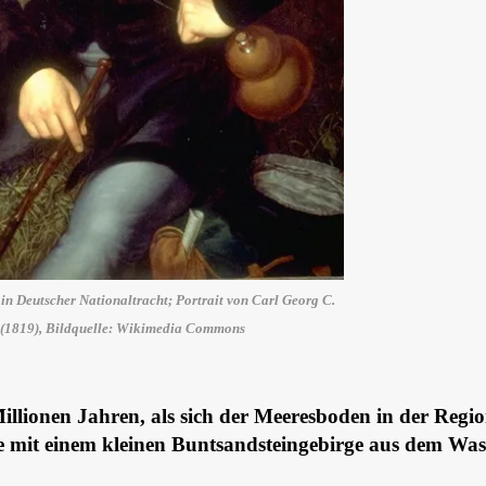
in Deutscher Nationaltracht; Portrait von Carl Georg C.
(1819), Bildquelle: Wikimedia Commons
illionen Jahren, als sich der Meeresboden in der Regi
e mit einem kleinen Buntsandsteingebirge aus dem Was