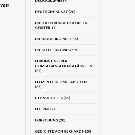
DEMOGRAPHIE
(7)
 von
DEUTSCHE KUNST
(20)
DIE ›TAFELRUNDE DER FREIEN
GEISTER‹
(1)
DIE INDOEUROPÄER
(35)
DIE SEELE EUROPAS
(59)
EHRUNG UNSERER
HEIMGEGANGENEN GEFÄHRTEN
(27)
ELEMENTE DER METAPOLITIK
(28)
ETHNOPOLITIK
(69)
FEIERN
(12)
FORSCHUNG
(28)
GEDICHTE VON GERHARD HESS