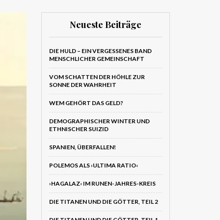
Neueste Beiträge
DIE HULD – EIN VERGESSENES BAND
MENSCHLICHER GEMEINSCHAFT
VOM SCHATTEN DER HÖHLE ZUR
SONNE DER WAHRHEIT
WEM GEHÖRT DAS GELD?
DEMOGRAPHISCHER WINTER UND
ETHNISCHER SUIZID
SPANIEN, ÜBERFALLEN!
POLEMOS ALS ›ULTIMA RATIO‹
›HAGALAZ‹ IM RUNEN-JAHRES-KREIS
DIE TITANEN UND DIE GÖTTER, TEIL 2
DIE TITANEN UND DIE GÖTTER, TEIL 1