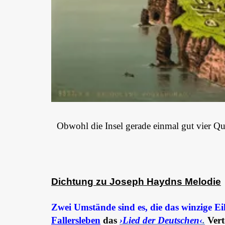
Obwohl die Insel gerade einmal gut vier Qu
Dichtung zu Joseph Haydns Melodie
Zwei Umstände sind es, die das winzige 
Fallersleben
das
›Lied der Deutschen‹
.
Vert