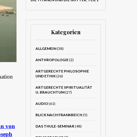
Kategorien
ALLGEMEIN
(38)
ANTHROPOLOGIE
(2)
ARTGERECHTE PHILOSOPHIE
nation
UND ETHIK
(26)
ARTGERECHTE SPIRITUALITÄT
U. BRAUCHTUM
(27)
AUDIO
(61)
BLICK NACH FRANKREICH
(5)
n von
DAS THULE-SEMINAR
(48)
oseph