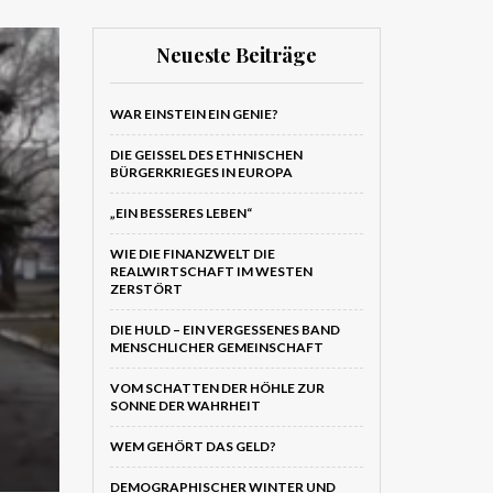
Neueste Beiträge
WAR EINSTEIN EIN GENIE?
DIE GEISSEL DES ETHNISCHEN B
ÜRGERKRIEGES IN EUROPA
„EIN BESSERES LEBEN“
WIE DIE FINANZWELT DIE
REALWIRTSCHAFT IM WESTEN
ZERSTÖRT
DIE HULD – EIN VERGESSENES BAND
MENSCHLICHER GEMEINSCHAFT
VOM SCHATTEN DER HÖHLE ZUR
SONNE DER WAHRHEIT
WEM GEHÖRT DAS GELD?
DEMOGRAPHISCHER WINTER UND