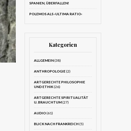
SPANIEN, ÜBERFALLEN!
POLEMOS ALS ›ULTIMA RATIO‹
Kategorien
ALLGEMEIN
(38)
ANTHROPOLOGIE
(2)
ARTGERECHTE PHILOSOPHIE
UND ETHIK
(26)
ARTGERECHTE SPIRITUALITÄT
U. BRAUCHTUM
(27)
AUDIO
(61)
BLICK NACH FRANKREICH
(5)