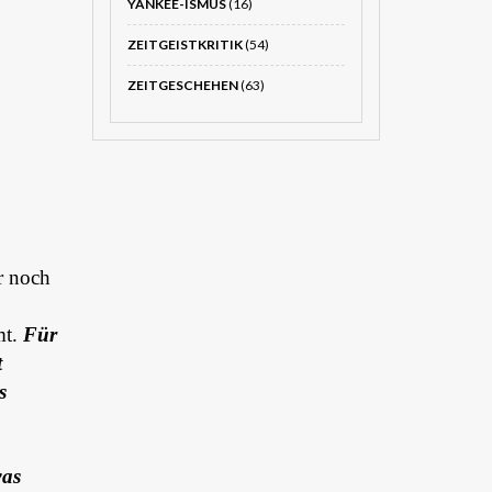
YANKEE-ISMUS
(16)
ZEITGEISTKRITIK
(54)
ZEITGESCHEHEN
(63)
r noch
mt.
Für
t
s
was