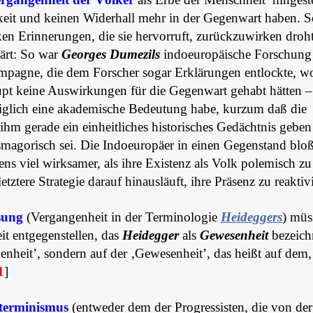
keit und keinen Widerhall mehr in der Gegenwart haben. 
ken Erinnerungen, die sie hervorruft, zurückzuwirken droh
lärt: So war
Georges Dumezils
indoeuropäische Forschung
ampagne, die dem Forscher sogar Erklärungen entlockte, 
upt keine Auswirkungen für die Gegenwart gehabt hätten –
ediglich eine akademische Bedeutung habe, kurzum daß die
hm gerade ein einheitliches historisches Gedächtnis geben
magorisch sei. Die Indoeuropäer in einen Gegenstand bloß
ns viel wirksamer, als ihre Existenz als Volk polemisch zu
tztere Strategie darauf hinausläuft, ihre Präsenz zu reaktiv
sung
(Vergangenheit in der Terminologie
Heideggers
) müs
it entgegenstellen, das
Heidegger
als
Gewesenheit
bezeich
enheit’, sondern auf der ‚Gewesenheit’, das heißt auf dem
1
]
eterminismus
(entweder dem der Progressisten, die von der