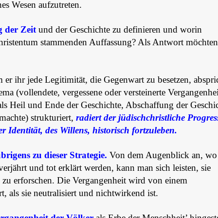
hes Wesen aufzutreten.
 der Zeit
und der Geschichte zu definieren und worin
m Christentum stammenden Auffassung? Als Antwort möchten
er ihr jede Legitimität, die Gegenwart zu besetzen, abspri
ma (vollendete, vergessene oder versteinerte Vergangenhe
ls Heil und Ende der Geschichte, Abschaffung der Geschi
achte) strukturiert,
radiert der jüdischchristliche Progre
 Identität, des Willens, historisch fortzuleben.
rigens zu dieser Strategie.
Von dem Augenblick an, wo 
rjährt und tot erklärt werden, kann man sich leisten, sie
n zu erforschen. Die Vergangenheit wird von einem
 als sie neutralisiert und nichtwirkend ist.
ergangenheit der Völker
als Erbe der Menschheit’ hingeste