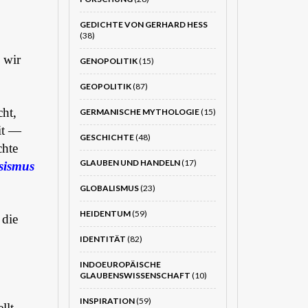
GEDICHTE VON GERHARD HESS
(38)
 wir
GENOPOLITIK
(15)
GEOPOLITIK
(87)
cht,
GERMANISCHE MYTHOLOGIE
(15)
it —
GESCHICHTE
(48)
chte
GLAUBEN UND HANDELN
(17)
ssismus
GLOBALISMUS
(23)
HEIDENTUM
(59)
die
IDENTITÄT
(82)
INDOEUROPÄISCHE
GLAUBENSWISSENSCHAFT
(10)
INSPIRATION
(59)
llt,