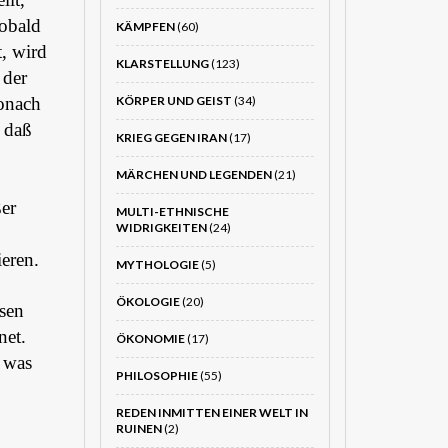
Sobald
KÄMPFEN
(60)
t, wird
KLARSTELLUNG
(123)
 der
wonach
KÖRPER UND GEIST
(34)
 daß
KRIEG GEGEN IRAN
(17)
MÄRCHEN UND LEGENDEN
(21)
er
MULTI-ETHNISCHE
WIDRIGKEITEN
(24)
ieren.
MYTHOLOGIE
(5)
ÖKOLOGIE
(20)
sen
net.
ÖKONOMIE
(17)
, was
PHILOSOPHIE
(55)
REDEN INMITTEN EINER WELT IN
RUINEN
(2)