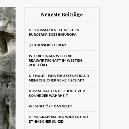
Neueste Beiträge
DIE GEISSEL DES ETHNISCHEN B
ÜRGERKRIEGES IN EUROPA
„EIN BESSERES LEBEN“
WIE DIE FINANZWELT DIE
REALWIRTSCHAFT IM WESTEN
ZERSTÖRT
DIE HULD – EIN VERGESSENES BAND
MENSCHLICHER GEMEINSCHAFT
VOM SCHATTEN DER HÖHLE ZUR
SONNE DER WAHRHEIT
WEM GEHÖRT DAS GELD?
DEMOGRAPHISCHER WINTER UND
ETHNISCHER SUIZID