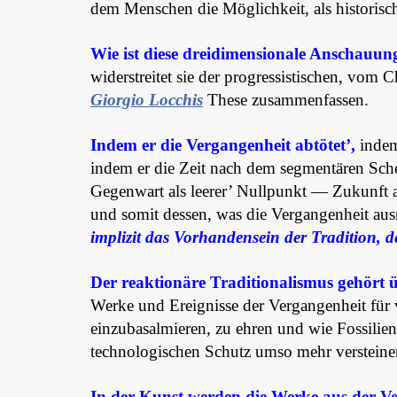
dem Menschen die Möglichkeit, als historisc
Wie ist diese dreidimensionale Anschauung
widerstreitet sie der progressistischen, vo
Giorgio Locchis
These zusammenfassen.
Indem er die Vergangenheit
abtötet’,
indem 
indem er die Zeit nach dem segmentären Sche
Gegenwart als leerer’ Nullpunkt — Zukunft a
und somit dessen, was die Vergangenheit ausm
implizit das Vorhandensein der Tradition, der
Der reaktionäre Traditionalismus gehört üb
Werke und Ereignisse der Vergangenheit für ve
einzubasalmieren, zu ehren und wie Fossilie
technologischen Schutz umso mehr versteinert,
In der Kunst werden die Werke aus der V