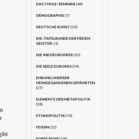
DAS THULE-SEMINAR
(48)
DEMOGRAPHIE
(7)
DEUTSCHE KUNST
(20)
DIE ›TAFELRUNDE DER FREIEN
GEISTER‹
(1)
DIE INDOEUROPÄER
(35)
DIE SEELE EUROPAS
(59)
EHRUNG UNSERER
HEIMGEGANGENEN GEFÄHRTEN
(27)
ELEMENTE DER METAPOLITIK
(28)
en
ETHNOPOLITIK
(70)
r
FEIERN
(12)
gibt
FORSCHUNG
(28)