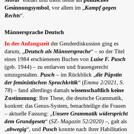
Gesinnungsymbol
, vor allem im „
Kampf gegen
Rechts
“.
Männersprache Deutsch
In der Anfangszeit
der Genderdiskussion ging es
darum, „
Deutsch als Männersprache
“ – so der Titel
eines 1984 erschienenen Buches von
Luise F. Pusch
(geb. 1944) – zu entlarven und frauengerecht
umzugestalten.
Pusch
– im Rückblick „
die Päpstin
der feministischen Sprachkritik
“ (
Emma 2/2021, S.
78
) – fand allerdings damals
wissenschaftlich keine
Zustimmung
: Ihre These, die deutsche Grammatik,
konkret: das Genus-System, benachteilige die Frauen
– aktuelle Fassung: „
Unsere Grammatik widerspricht
dem Grundgesetz
“ (
SZ- Magazin 52/2020)
–, galt als
„
abwegig
“, und
Pusch
konnte nach ihrer Habilitation