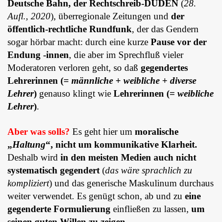
Deutsche Bahn, der Rechtschreib-DUDEN
(
28.
Aufl., 2020
), überregionale Zeitungen und
der
öffentlich-rechtliche Rundfunk
, der das Gendern
sogar hörbar macht: durch eine kurze
Pause vor der
Endung -innen
, die aber im Sprechfluß vieler
Moderatoren verloren geht, so daß
gegendertes
Lehrerinnen (
= männliche + weibliche + diverse
Lehrer
)
genauso klingt wie
Lehrerinnen (
= weibliche
Lehrer
)
.
Aber was solls?
Es geht hier um
moralische
„
Haltung
“, nicht um kommunikative Klarheit.
Deshalb wird
in den meisten Medien auch nicht
systematisch gegendert
(
das wäre sprachlich zu
kompliziert
) und das generische Maskulinum durchaus
weiter verwendet. Es genügt schon, ab und zu
eine
gegenderte Formulierung
einfließen zu lassen,
um
seinen guten Willen zu zeigen
.