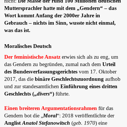
nicht:
Die Masse der rund 100 Millionen deutschen
Muttersprachler hatte mit dem „Gendern“ – das
Wort kommt Anfang der 2000er Jahre in
Gebrauch – nichts im Sinn, wusste nicht einmal,
was das ist.
Moralisches Deutsch
Der feministische Ansatz
erwies sich als zu eng, um
das Gendern zu begründen, zumal nach dem
Urteil
des Bundesverfassungsgerichtes
vom 17. Oktober
2017, das die
binäre Geschlechtszuordnung
aufhob
und zur standesamtlichen
Einführung eines dritten
Geschlechts („
divers
“)
führte.
Einen breiteren Argumentationsrahmen
für das
Gendern bot die „
Moral
“: 2018 veröffentlichte der
Anglist
Anatol Stefanowitsch
(
geb. 1970
) eine