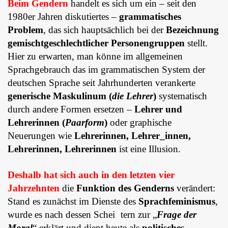
Beim Gendern
handelt es sich um ein – seit den
1980er Jahren diskutiertes –
grammatisches
Problem
, das sich hauptsächlich bei der
Bezeichnung
gemischtgeschlechtlicher Personengruppen
stellt.
Hier zu erwarten, man könne im allgemeinen
Sprachgebrauch das im grammatischen System der
deutschen Sprache seit Jahrhunderten verankerte
generische Maskulinum
(
die Lehrer
)
systematisch
durch andere Formen ersetzen –
Lehrer und
Lehrerinnen (
Paarform
)
oder graphische
Neuerungen wie
Lehrerinnen, Lehrer_innen,
Lehrerinnen, Lehrerinnen
ist eine Illusion.
Deshalb hat sich auch in den letzten vier
Jahrzehnten
die
Funktion des Genderns
verändert:
Stand es zunächst im Dienste des
Sprachfeminismus
,
wurde es nach dessen Schei tern zur „
Frage der
Moral
“ erklärt und dient heute als
politisches