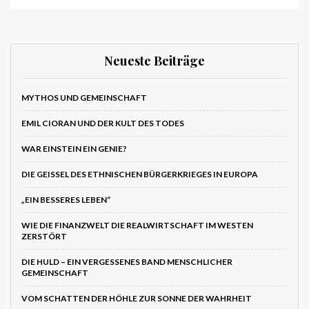
Neueste Beiträge
MYTHOS UND GEMEINSCHAFT
EMIL CIORAN UND DER KULT DES TODES
WAR EINSTEIN EIN GENIE?
DIE GEISSEL DES ETHNISCHEN BÜRGERKRIEGES IN EUROPA
„EIN BESSERES LEBEN“
WIE DIE FINANZWELT DIE REALWIRTSCHAFT IM WESTEN
ZERSTÖRT
DIE HULD – EIN VERGESSENES BAND MENSCHLICHER
GEMEINSCHAFT
VOM SCHATTEN DER HÖHLE ZUR SONNE DER WAHRHEIT