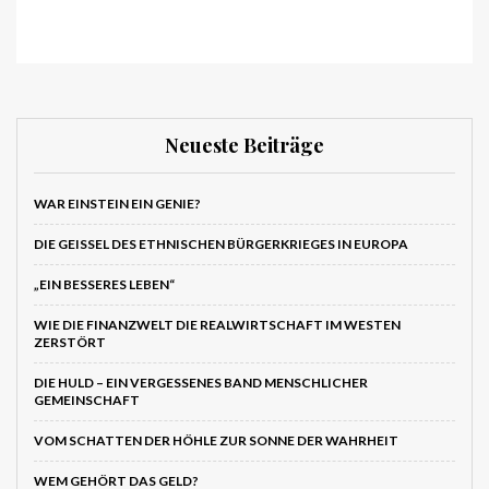
Neueste Beiträge
WAR EINSTEIN EIN GENIE?
DIE GEISSEL DES ETHNISCHEN BÜRGERKRIEGES IN EUROPA
„EIN BESSERES LEBEN“
WIE DIE FINANZWELT DIE REALWIRTSCHAFT IM WESTEN
ZERSTÖRT
DIE HULD – EIN VERGESSENES BAND MENSCHLICHER
GEMEINSCHAFT
VOM SCHATTEN DER HÖHLE ZUR SONNE DER WAHRHEIT
WEM GEHÖRT DAS GELD?