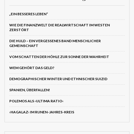
„EIN BESSERES LEBEN“
WIE DIE FINANZWELT DIE REALWIRTSCHAFT IM WESTEN
ZERSTÖRT
DIE HULD – EIN VERGESSENES BAND MENSCHLICHER
GEMEINSCHAFT
VOM SCHATTEN DER HÖHLE ZUR SONNE DER WAHRHEIT
WEM GEHÖRT DAS GELD?
DEMOGRAPHISCHER WINTER UND ETHNISCHER SUIZID
SPANIEN, ÜBERFALLEN!
POLEMOS ALS ›ULTIMA RATIO‹
›HAGALAZ‹ IM RUNEN-JAHRES-KREIS