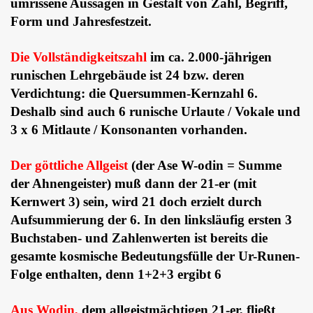
umrissene Aussagen in Gestalt von Zahl, Begriff,
Form und Jahresfestzeit.
Die Vollständigkeitszahl
im ca. 2.000-jährigen
runischen Lehrgebäude ist 24 bzw. deren
Verdichtung: die Quersummen-Kernzahl 6.
Deshalb sind auch 6 runische Urlaute / Vokale und
3 x 6 Mitlaute / Konsonanten vorhanden.
Der göttliche Allgeist
(der Ase W-odin = Summe
der Ahnengeister) muß dann der 21-er (mit
Kernwert 3) sein, wird 21 doch erzielt durch
Aufsummierung der 6. In den linksläufig ersten 3
Buchstaben- und Zahlenwerten ist bereits die
gesamte kosmische Bedeutungsfülle der Ur-Runen-
Folge enthalten, denn 1+2+3 ergibt 6
Aus Wodin,
dem allgeistmächtigen 21-er, fließt