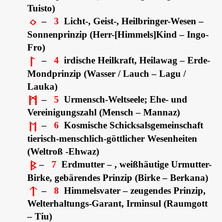
Tuisto)
–
3
Licht-, Geist-, Heilbringer-Wesen –
Sonnenprinzip (Herr-[Himmels]Kind – Ingo-
Fro)
–
4
irdische Heilkraft, Heilawag – Erde-
Mondprinzip (Wasser / Lauch – Lagu /
Lauka)
–
5
Urmensch-Weltseele; Ehe- und
Vereinigungszahl (Mensch – Mannaz)
–
6
Kosmische Schicksalsgemeinschaft
tierisch-menschlich-göttlicher Wesenheiten
(Weltroß -Ehwaz)
–
7
Erdmutter – , weißhäutige Urmutter-
Birke, gebärendes Prinzip (Birke – Berkana)
–
8
Himmelsvater – zeugendes Prinzip,
Welterhaltungs-Garant, Irminsul (Raumgott
– Tiu)