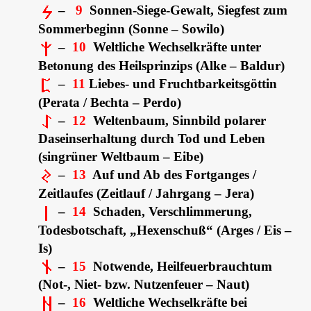
–
9
Sonnen-Siege-Gewalt, Siegfest zum
Sommerbeginn (Sonne – Sowilo)
–
10
Weltliche Wechselkräfte unter
Betonung des Heilsprinzips (Alke – Baldur)
–
11
Liebes- und Fruchtbarkeitsgöttin
(Perata / Bechta –
Perdo
)
–
12
Weltenbaum, Sinnbild polarer
Daseinserhaltung durch Tod und Leben
(singrüner Weltbaum – Eibe)
–
13
Auf und Ab des Fortganges /
Zeitlaufes (Zeitlauf / Jahrgang – Jera)
–
14
Schaden, Verschlimmerung,
Todesbotschaft, „Hexenschuß“ (Arges / Eis –
Is)
–
15
Notwende, Heilfeuerbrauchtum
(Not-, Niet- bzw. Nutzenfeuer – Naut)
–
16
Weltliche Wechselkräfte bei