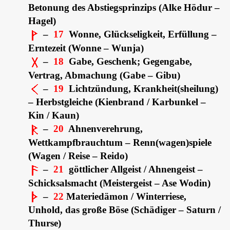
Betonung des Abstiegsprinzips (Alke Hödur –
Hagel)
–
17
Wonne, Glückseligkeit, Erfüllung –
Erntezeit (Wonne – Wunja)
–
18
Gabe, Geschenk; Gegengabe,
Vertrag, Abmachung (Gabe – Gibu)
–
19
Lichtzündung, Krankheit(sheilung)
– Herbstgleiche (Kienbrand / Karbunkel –
Kin / Kaun)
–
20
Ahnenverehrung,
Wettkampfbrauchtum – Renn(wagen)spiele
(Wagen / Reise – Reido)
–
21
göttlicher Allgeist / Ahnengeist –
Schicksalsmacht (Meistergeist – Ase Wodin)
–
22
Materiedämon / Winterriese,
Unhold, das große Böse (Schädiger – Saturn /
Thurse)