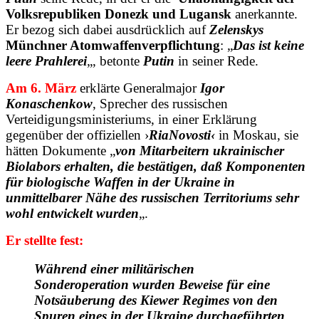
Volksrepubliken Donezk und Lugansk
anerkannte.
Er bezog sich dabei ausdrücklich auf
Zelenskys
Münchner Atomwaffenverpflichtung
: „
Das ist keine
leere Prahlerei
„, betonte
Putin
in seiner Rede.
Am 6. März
erklärte Generalmajor
Igor
Konaschenkow
, Sprecher des russischen
Verteidigungsministeriums, in einer Erklärung
gegenüber der offiziellen ›
RiaNovosti‹
in Moskau, sie
hätten Dokumente „
von Mitarbeitern ukrainischer
Biolabors erhalten, die bestätigen, daß Komponenten
für biologische Waffen in der Ukraine in
unmittelbarer Nähe des russischen Territoriums sehr
wohl entwickelt wurden
„.
Er stellte fest:
Während einer militärischen
Sonderoperation wurden Beweise für eine
Notsäuberung des Kiewer Regimes von den
Spuren eines in der Ukraine durchgeführten