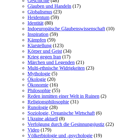
Geschichte
(48)
Glauben und Handeln
(17)
Globalismus
(23)
Heidentum
(59)
Identität
(80)
Indoeuropäische Glaubenswissenschaft
(10)
Inspiration
(59)
Kämpfen
(59)
Klarstellung
(123)
Körper und Geist
(34)
Krieg gegen Iran
(17)
Märchen und Legenden
(21)
Multi-ethnische Widrigkeiten
(23)
Mythologie
(5)
Ökologie
(20)
Ökonomie
(16)
Philosophie
(55)
Reden inmitten einer Welt in Ruinen
(2)
Religionsphilosophie
(31)
Runologie
(28)
Soziologie, Organische Wirtschaft
(6)
Ukraine aktuell
(8)
Verfolgung durch die Gesinnungsjustiz
(22)
Video
(179)
Völkerbiologie und -psychologie
(19)