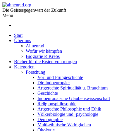
Die Geistesgegenwart der Zukunft
Menu
Start
Über uns
Ahnenrad
Wofür wir kämpfen
Biografie P. Krebs
Bücher für die Ersten von morgen
Kategorien
Forschung
Vor- und Frühgeschichte
Die Indoeuropäer
Artgerechte Spiritualität u. Brauchtum
Geschichte
Indoeuropäische Glaubenswissenschaft
Religionsphilosophie
Artgerechte Philosophie und Ethik
Völkerbiologie und -psychologie
Demographie
Multi-ethnische Widrigkeiten
Ökologie