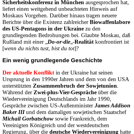
Sicherheitskonferenz in München
ausgesprochen hat,
liefert einen weitgehend unbeachteten Hinweis auf
Moskaus Vorgehen. Darüber hinaus tragen neuere
Berichte über die Existenz zahlreicher
Biowaffenlabore
des US-Pentagons in der Ukraine
zu den
grundlegenden Bedrohungen bei. Glaubte Moskau, daß
Rußland mit einer „
Do-or-die
„-
Realität
konfrontiert ist
[
wenn du nichts tust, bist du tot
]?
Ein wenig grundlegende Geschichte
Der aktuelle Konflikt
in der Ukraine hat seinen
Ursprung in den 1990er Jahren und dem von den USA
unterstützten
Zusammenbruch der Sowjetunion
.
Während der
Zwei-plus-Vier-Gespräche
über die
Wiedervereinigung Deutschlands im Jahr 1990,
Gespräche zwischen US-Außenminister
James Addison
Baker III
und dem damaligen sowjetischen Staatschef
Michail Gorbatschow
sowie Frankreich, dem
Vereinigten Königreich und der westdeutschen
Regierung, über die
deutsche Wiedervereinigung
hatte