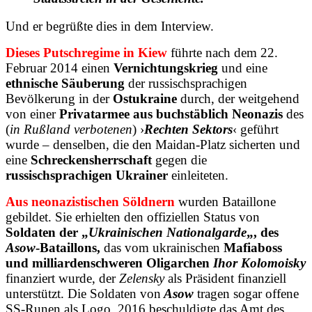
Und er begrüßte dies in dem Interview.
Dieses Putschregime in Kiew
führte nach dem 22.
Februar 2014 einen
Vernichtungskrieg
und eine
ethnische Säuberung
der russischsprachigen
Bevölkerung in der
Ostukraine
durch, der weitgehend
von einer
Privatarmee aus buchstäblich Neonazis
des
(
in Rußland verbotenen
) ›
Rechten Sektors
‹ geführt
wurde – denselben, die den Maidan-Platz sicherten und
eine
Schreckensherrschaft
gegen die
russischsprachigen Ukrainer
einleiteten.
Aus neonazistischen Söldnern
wurden Bataillone
gebildet. Sie erhielten den offiziellen Status von
Soldaten der „
Ukrainischen Nationalgarde
„, des
Asow
-Bataillons,
das vom ukrainischen
Mafiaboss
und milliardenschweren Oligarchen
Ihor Kolomoisky
finanziert wurde, der
Zelensky
als Präsident finanziell
unterstützt. Die Soldaten von
Asow
tragen sogar offene
SS-Runen als Logo. 2016 beschuldigte das Amt des