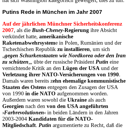
hat sich Washington kategorisch geweigert, dies zu tun.
Putins Rede in München im Jahr 2007
Auf der jährlichen Münchner Sicherheitskonferenz
2007
, als die
Bush-Cheney
-Regierung
ihre Absicht
verkündet hatte,
amerikanische
Raketenabwehrsystem
e in Polen, Rumänien und der
Tschechischen Republik
zu installieren
, um sich
„
gegen Schurkenstaaten wie Nordkorea oder den Iran
zu schützen
„, übte der russische Präsident
Putin
eine
vernichtende Kritik an den
Lügen der USA
und der
Verletzung ihrer NATO-Versicherungen von 1990
.
Damals waren bereits z
ehn ehemalige kommunistische
Staaten des Ostens
entgegen den Zusagen der USA
von 1990
in die NATO
aufgenommen worden.
Außerdem waren sowohl die
Ukraine
als auch
Georgien
nach den
von den USA angeführten
›
Farbrevolutionen
‹
in beiden Ländern in den Jahren
2003-2004
Kandidaten für die NATO-
Mitgliedschaft
.
Putin
argumentierte zu Recht, daß die