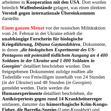
arbeiteten in
Kooperation mit den USA
. Dort wurden
heimlich
Waffenbestände
gelagert, was einen direkten
Verstoß gegen internationale Übereinkommen
darstellte.
Einen ganzen Monat
vor der russischen Militäraktion
vom 24. Februar in der Ukraine erhielt die
unabhängige Forscherin für biologische
Kriegsführung,
Dilyana Gaytandzhieva
, Dokumente,
in denen „
die biologischen Experimente des US-
Pentagons mit potenziell tödlichem Ausgang an 4 400
Soldaten in der Ukraine und 1 000 Soldaten in
Georgien
“ detailliert beschrieben wurden. Den
freigegebenen Dokumenten zufolge mußten alle
Todesfälle von Freiwilligen innerhalb von 24 Stunden
(
in der Ukraine
) und 48 Stunden (
in Georgien
)
gemeldet werden. Darin werden die
Humanexperimente
detailliert beschrieben, die
Antikörpertests gegen rund 14 Krankheitserreger
umfassen, darunter das
hämorrhagische Krim-Kongo-
Fieber, die Borrelia-Spezies
(
Lyme-Krankheit
) und