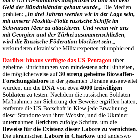
nach NATO-Standards ausgerüstet ist und mit dem
Geld der Bündnisländer gebaut wurde
„. Die Medien
prahlten: „
In drei Jahren werden wir in der Lage sein,
mit unserer Moskito-Flotte russische Schiffe im
Schwarzen Meer zu attackieren. Und wenn wir uns
mit Georgien und der Türkei zusammenschließen,
wird die Russische Föderation blockiert sein
„,
verkündeten ukrainische Militärexperten triumphierend.
Darüber hinaus verfügte das US-Pentagon
über
geheime Einrichtungen von mindestens acht Einheiten,
die möglicherweise auf
30 streng geheime Biowaffen-
Forschungslabore
in der gesamten Ukraine ausgeweitet
wurden, um die
DNA
von etwa
4000 freiwilligen
Soldaten
zu testen. Nachdem die russischen Soldaten
Maßnahmen zur Sicherung der Beweise ergriffen hatten,
entfernte die US-Botschaft in Kiew jede Erwähnung
dieser Standorte von ihrer Website, und die Ukrainer
unternahmen Berichten zufolge Schritte, um die
Beweise für die Existenz dieser Labore zu vernichten
.
Die ukrainischen
Labore in Charkow
und anderswo