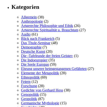
Kategorien
Allgemein
(38)
Anthropologie
(2)
Artgerechte Philosophie und Ethik
(26)
Artgerechte Spiritualität u. Brauchtum
(27)
Audio
(61)
Blick nach Frankreich
(5)
Das Thule-Seminar
(48)
Demographie
(7)
Deutsche Kunst
(20)
Die ›Tafelrunde der freien Geister‹
(1)
Die Indoeuropäer
(35)
Die Seele Europas
(59)
Ehrung unserer heimgegangenen Gefährten
(27)
Elemente der Metapolitik
(28)
Ethnopolitik
(69)
Feiern
(12)
Forschung
(28)
Gedichte von Gerhard Hess
(38)
Genopolitik
(15)
Geopolitik
(87)
Germanische Mythologie
(15)