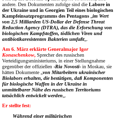
andere. Den Dokumenten zufolge sind die
Labore in
der Ukraine und in Georgien Teil eines
biologischen
Kampfeinsatzprogramms des Pentagons
„
i
m Wert
von 2,5 Milliarden US-Dollar der Defense Threat
Reduction Agency (DTRA), das die Erforschung von
biologischen Kampfstoffen, tödlichen Viren und
antibiotikaresistenten Bakterien umfaßt
„.
Am 6. März erklärte Generalmajor Ig
or
Konaschenkow
,
Sprecher des russischen
Verteidigungsministeriums, in einer Stellungnahme
gegenüber der offiziellen ›
Ria Novosti
‹ in Moskau, sie
hätten Dokumente „
von Mitarbeitern ukrainischer
Biolabors erhalten, die bestätigen, daß Komponenten
für biologische Waffen in der Ukraine in
unmittelbarer Nähe des russischen Territoriums
tatsächlich entwickelt werden
„.
Er stellte fest:
Während einer militärischen