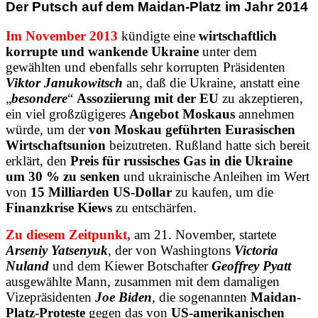
Der Putsch auf dem Maidan-Platz im Jahr 2014
Im November 2013
kündigte eine
wirtschaftlich
korrupte und wankende Ukraine
unter dem
gewählten und ebenfalls sehr korrupten Präsidenten
Viktor Janukowitsch
an, daß die Ukraine, anstatt eine
„
besondere
“
Assoziierung mit der EU
zu akzeptieren,
ein viel großzügigeres
Angebot Moskaus
annehmen
würde, um der
von Moskau geführten Eurasischen
Wirtschaftsunion
beizutreten. Rußland hatte sich bereit
erklärt, den
Preis für russisches Gas in die Ukraine
um 30 % zu senken
und ukrainische Anleihen im Wert
von
15 Milliarden US-Dollar
zu kaufen, um die
Finanzkrise Kiews
zu entschärfen.
Zu diesem Zeitpunkt,
am 21. November, startete
Arseniy Yatsenyuk
, der von Washingtons
Victoria
Nuland
und dem Kiewer Botschafter
Geoffrey Pyatt
ausgewählte Mann, zusammen mit dem damaligen
Vizepräsidenten
Joe Biden
, die sogenannten
Maidan-
Platz-Proteste
gegen das von
US-amerikanischen