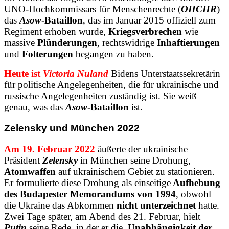
UNO-Hochkommissars für Menschenrechte (
OHCHR
)
das
Asow
-Bataillon
, das im Januar 2015 offiziell zum
Regiment erhoben wurde,
Kriegsverbrechen
wie
massive
Plünderungen
, rechtswidrige
Inhaftierungen
und
Folterungen
begangen zu haben.
Heute ist
Victoria Nuland
Bidens Unterstaatssekretärin
für politische Angelegenheiten, die für ukrainische und
russische Angelegenheiten zuständig ist. Sie weiß
genau, was das
Asow
-Bataillon
ist.
Zelensky und München 2022
Am 19. Februar 2022
äußerte der ukrainische
Präsident
Zelensky
in München seine Drohung,
Atomwaffen
auf ukrainischem Gebiet zu stationieren.
Er formulierte diese Drohung als einseitige
Aufhebung
des Budapester Memorandums von 1994
, obwohl
die Ukraine das Abkommen
nicht unterzeichnet
hatte.
Zwei Tage später, am Abend des 21. Februar, hielt
Putin
seine Rede, in der er die
Unabhängigkeit der