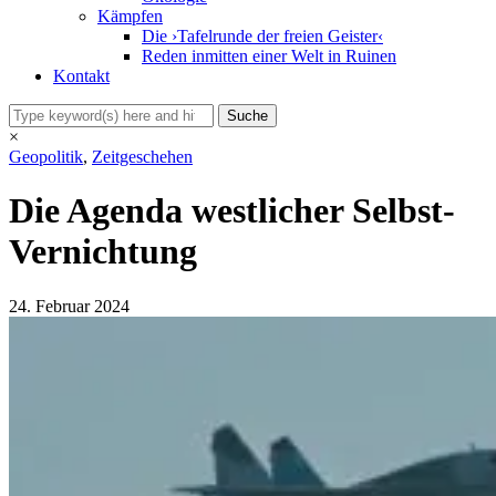
Kämpfen
Die ›Tafelrunde der freien Geister‹
Reden inmitten einer Welt in Ruinen
Kontakt
×
Geopolitik
,
Zeitgeschehen
Die Agenda westlicher Selbst-
Vernichtung
24. Februar 2024