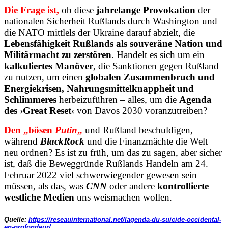
Die Frage ist,
ob diese
jahrelange Provokation
der
nationalen Sicherheit Rußlands durch Washington und
die NATO mittlels der Ukraine darauf abzielt, die
Lebensfähigkeit Rußlands als souveräne Nation und
Militärmacht zu zerstören
. Handelt es sich um ein
kalkuliertes Manöver
, die Sanktionen gegen Rußland
zu nutzen, um einen
globalen Zusammenbruch und
Energiekrisen, Nahrungsmittelknappheit und
Schlimmeres
herbeizuführen – alles, um die
Agenda
des ›Great Reset‹
von Davos 2030 voranzutreiben?
Den „bösen
Putin
„
und Rußland beschuldigen,
während
BlackRock
und die Finanzmächte die Welt
neu ordnen? Es ist zu früh, um das zu sagen, aber sicher
ist, daß die Beweggründe Rußlands Handeln am 24.
Februar 2022 viel schwerwiegender gewesen sein
müssen, als das, was
CNN
oder andere
kontrollierte
westliche Medien
uns weismachen wollen.
Quelle:
https://reseauinternational.net/lagenda-du-suicide-occidental-
en-profondeur/