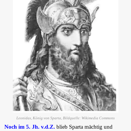
Leonidas, König von Sparta, Bildquelle: Wikimedia Commons
Noch im 5. Jh. v.d.Z.
blieb Sparta mächtig und