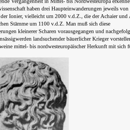
ende Vergangenheit in Mittel- bis Nordwesteuropa erkenn
issenschaft haben drei Haupteinwanderungen jeweils von
er Ionier, vielleicht um 2000 v.d.Z., die der Achaier und 
schen Stämme um 1100 v.d.Z. Man muß sich diese
ungen kleinerer Scharen vorausgegangen und nachgefolgt
nsässigwerden landsuchender bäuerlicher Krieger vorstelle
eine mittel- bis nordwesteuropäischer Herkunft mit sich f