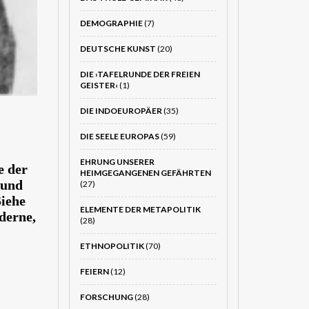
DEMOGRAPHIE
(7)
DEUTSCHE KUNST
(20)
DIE ›TAFELRUNDE DER FREIEN
GEISTER‹
(1)
DIE INDOEUROPÄER
(35)
DIE SEELE EUROPAS
(59)
EHRUNG UNSERER
e der
HEIMGEGANGENEN GEFÄHRTEN
 und
(27)
Siehe
ELEMENTE DER METAPOLITIK
derne,
(28)
ETHNOPOLITIK
(70)
FEIERN
(12)
FORSCHUNG
(28)