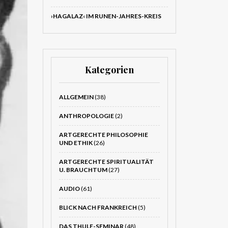
›HAGALAZ‹ IM RUNEN-JAHRES-KREIS
Kategorien
ALLGEMEIN
(38)
ANTHROPOLOGIE
(2)
ARTGERECHTE PHILOSOPHIE
UND ETHIK
(26)
ARTGERECHTE SPIRITUALITÄT
U. BRAUCHTUM
(27)
AUDIO
(61)
BLICK NACH FRANKREICH
(5)
DAS THULE-SEMINAR
(48)