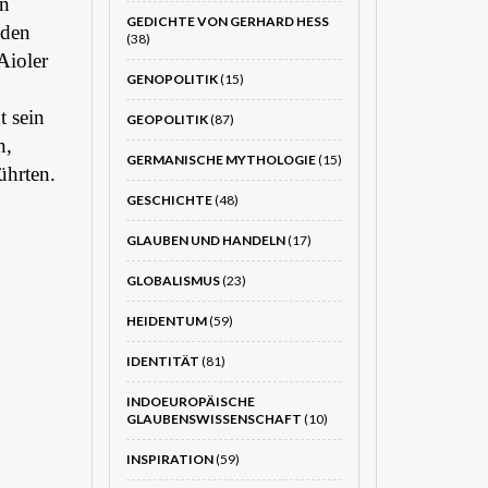
en
GEDICHTE VON GERHARD HESS
 den
(38)
Aioler
GENOPOLITIK
(15)
 sein
GEOPOLITIK
(87)
n,
GERMANISCHE MYTHOLOGIE
(15)
ührten.
GESCHICHTE
(48)
GLAUBEN UND HANDELN
(17)
GLOBALISMUS
(23)
HEIDENTUM
(59)
IDENTITÄT
(81)
INDOEUROPÄISCHE
GLAUBENSWISSENSCHAFT
(10)
INSPIRATION
(59)