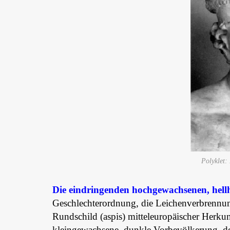
Polyklet:
Die eindringenden hochgewachsenen, hellh
Geschlechterordnung, die Leichenverbrennu
Rundschild (aspis) mitteleuropäischer Herku
kleingewachsene, dunkle Vorbevölkerung, de