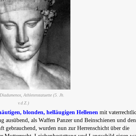
 Diadumenos, Athletenstatuette (5. Jh.
v.d.Z.)
äutigen, blonden, helläugigen Hellenen
mit vaterrechtli
ng ausübend, als Waffen Panzer und Beinschienen und den
nft gebrauchend, wurden nun zur Herrenschicht über die
r Mutterrecht, Leichenbestattung und Langschild eigen wa