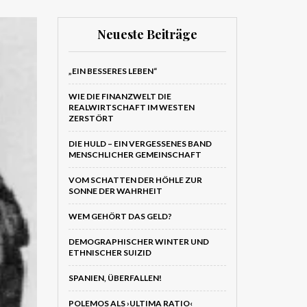
Neueste Beiträge
„EIN BESSERES LEBEN“
WIE DIE FINANZWELT DIE
REALWIRTSCHAFT IM WESTEN
ZERSTÖRT
DIE HULD – EIN VERGESSENES BAND
MENSCHLICHER GEMEINSCHAFT
VOM SCHATTEN DER HÖHLE ZUR
SONNE DER WAHRHEIT
WEM GEHÖRT DAS GELD?
DEMOGRAPHISCHER WINTER UND
ETHNISCHER SUIZID
SPANIEN, ÜBERFALLEN!
POLEMOS ALS ›ULTIMA RATIO‹