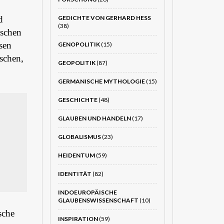
GEDICHTE VON GERHARD HESS
d
(38)
ischen
sen
GENOPOLITIK
(15)
ischen,
GEOPOLITIK
(87)
GERMANISCHE MYTHOLOGIE
(15)
GESCHICHTE
(48)
GLAUBEN UND HANDELN
(17)
GLOBALISMUS
(23)
HEIDENTUM
(59)
IDENTITÄT
(82)
INDOEUROPÄISCHE
GLAUBENSWISSENSCHAFT
(10)
sche
INSPIRATION
(59)