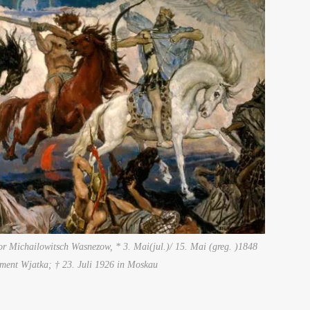
tor Michailowitsch Wasnezow, * 3. Mai(jul.)/ 15. Mai (greg. )1848
ment Wjatka; † 23. Juli 1926 in Moskau