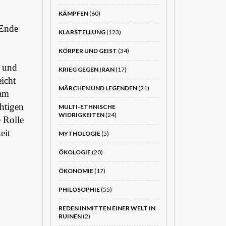
KÄMPFEN
(60)
 Ende
KLARSTELLUNG
(123)
KÖRPER UND GEIST
(34)
, und
KRIEG GEGEN IRAN
(17)
eicht
MÄRCHEN UND LEGENDEN
(21)
 am
htigen
MULTI-ETHNISCHE
WIDRIGKEITEN
(24)
 Rolle
eit
MYTHOLOGIE
(5)
ÖKOLOGIE
(20)
ÖKONOMIE
(17)
PHILOSOPHIE
(55)
REDEN INMITTEN EINER WELT IN
RUINEN
(2)