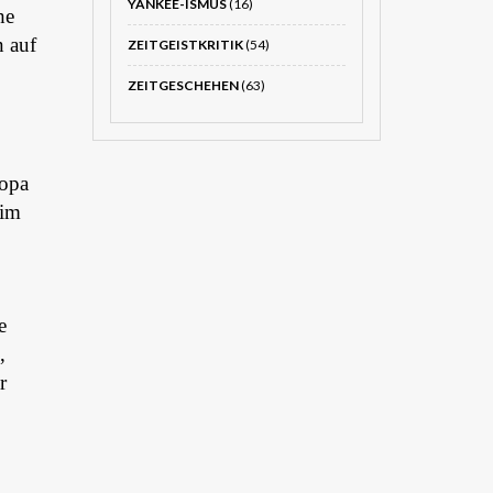
YANKEE-ISMUS
(16)
he
n auf
ZEITGEISTKRITIK
(54)
ZEITGESCHEHEN
(63)
ropa
 im
e
,
r