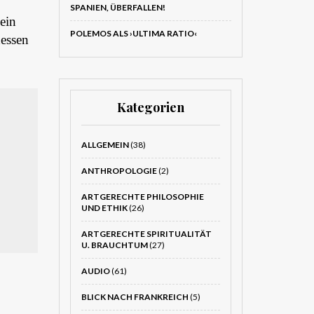
SPANIEN, ÜBERFALLEN!
 ein
POLEMOS ALS ›ULTIMA RATIO‹
dessen
Kategorien
ALLGEMEIN
(38)
ANTHROPOLOGIE
(2)
ARTGERECHTE PHILOSOPHIE
UND ETHIK
(26)
ARTGERECHTE SPIRITUALITÄT
U. BRAUCHTUM
(27)
AUDIO
(61)
BLICK NACH FRANKREICH
(5)