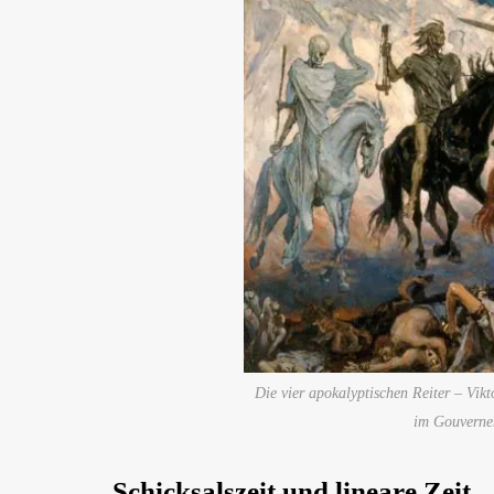
Die vier apokalyptischen Reiter – Vik
im Gouverne
Schicksalszeit und lineare Zeit