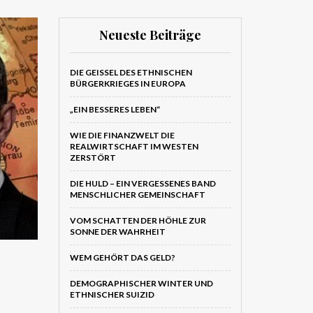
Neueste Beiträge
DIE GEISSEL DES ETHNISCHEN B
ÜRGERKRIEGES IN EUROPA
„EIN BESSERES LEBEN“
WIE DIE FINANZWELT DIE
REALWIRTSCHAFT IM WESTEN
ZERSTÖRT
DIE HULD – EIN VERGESSENES BAND
MENSCHLICHER GEMEINSCHAFT
VOM SCHATTEN DER HÖHLE ZUR
SONNE DER WAHRHEIT
WEM GEHÖRT DAS GELD?
DEMOGRAPHISCHER WINTER UND
ETHNISCHER SUIZID