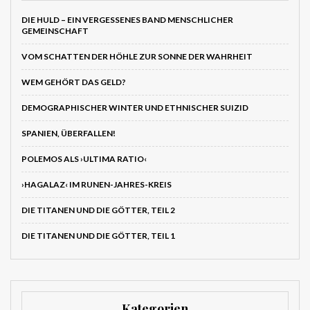
DIE HULD – EIN VERGESSENES BAND MENSCHLICHER
GEMEINSCHAFT
VOM SCHATTEN DER HÖHLE ZUR SONNE DER WAHRHEIT
WEM GEHÖRT DAS GELD?
DEMOGRAPHISCHER WINTER UND ETHNISCHER SUIZID
SPANIEN, ÜBERFALLEN!
POLEMOS ALS ›ULTIMA RATIO‹
›HAGALAZ‹ IM RUNEN-JAHRES-KREIS
DIE TITANEN UND DIE GÖTTER, TEIL 2
DIE TITANEN UND DIE GÖTTER, TEIL 1
Kategorien