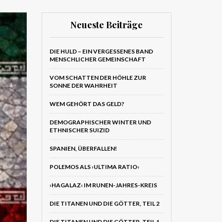
Neueste Beiträge
DIE HULD – EIN VERGESSENES BAND
MENSCHLICHER GEMEINSCHAFT
VOM SCHATTEN DER HÖHLE ZUR
SONNE DER WAHRHEIT
WEM GEHÖRT DAS GELD?
DEMOGRAPHISCHER WINTER UND
ETHNISCHER SUIZID
SPANIEN, ÜBERFALLEN!
POLEMOS ALS ›ULTIMA RATIO‹
›HAGALAZ‹ IM RUNEN-JAHRES-KREIS
DIE TITANEN UND DIE GÖTTER, TEIL 2
DIE TITANEN UND DIE GÖTTER, TEIL 1