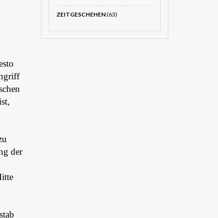
ZEITGESCHEHEN
(63)
esto
ngriff
ischen
st,
zu
ung der
itte
stab