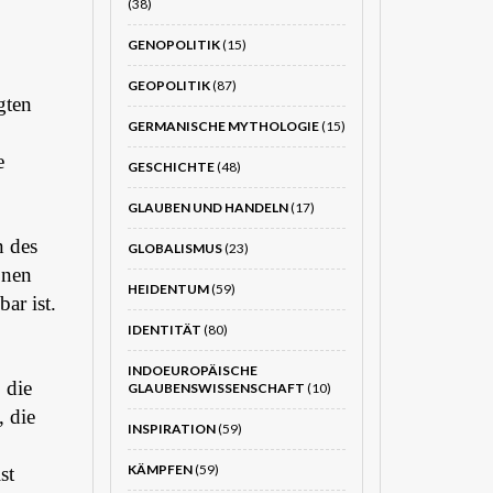
(38)
GENOPOLITIK
(15)
GEOPOLITIK
(87)
gten
GERMANISCHE MYTHOLOGIE
(15)
e
GESCHICHTE
(48)
GLAUBEN UND HANDELN
(17)
n des
GLOBALISMUS
(23)
onen
HEIDENTUM
(59)
ar ist.
IDENTITÄT
(80)
INDOEUROPÄISCHE
 die
GLAUBENSWISSENSCHAFT
(10)
 die
INSPIRATION
(59)
KÄMPFEN
(59)
st