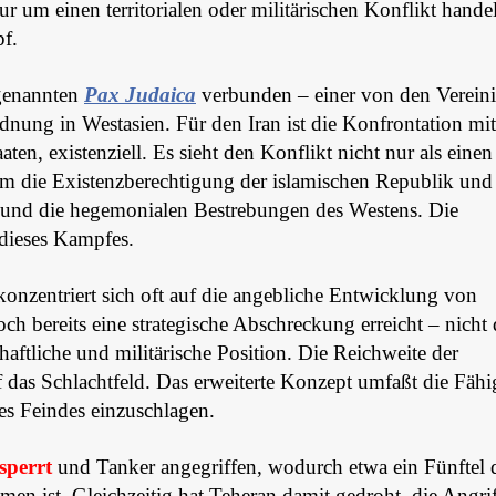
ur um einen territorialen oder militärischen Konflikt handel
pf.
ogenannten
Pax Judaica
verbunden – einer von den Verein
rdnung in Westasien. Für den Iran ist die Konfrontation mit 
en, existenziell. Es sieht den Konflikt nicht nur als einen
m die Existenzberechtigung der islamischen Republik und
 und die hegemonialen Bestrebungen des Westens. Die
 dieses Kampfes.
onzentriert sich oft auf die angebliche Entwicklung von
ch bereits eine strategische Abschreckung erreicht – nicht
ftliche und militärische Position. Die Reichweite der
 das Schlachtfeld. Das erweiterte Konzept umfaßt die Fähi
des Feindes einzuschlagen.
sperrt
und Tanker angegriffen, wodurch etwa ein Fünftel 
n ist. Gleichzeitig hat Teheran damit gedroht, die Angrif