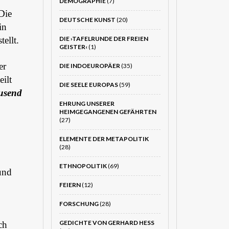
DEMOGRAPHIE
(7)
Die
DEUTSCHE KUNST
(20)
in
ellt.
DIE ›TAFELRUNDE DER FREIEN
GEISTER‹
(1)
er
DIE INDOEUROPÄER
(35)
ilt
DIE SEELE EUROPAS
(59)
ausend
EHRUNG UNSERER
HEIMGEGANGENEN GEFÄHRTEN
(27)
ELEMENTE DER METAPOLITIK
(28)
ETHNOPOLITIK
(69)
und
FEIERN
(12)
FORSCHUNG
(28)
GEDICHTE VON GERHARD HESS
ch