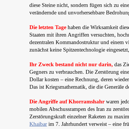
diese Steine nicht, sondern fügen sich zu ei
verändernde und unvorhersehbare Bedrohun
Die letzten Tage
haben die Wirksamkeit dieser
Staaten mit ihren Angriffen versuchten, hochr
dezentralen Kommandostruktur und einem vie
zunächst keine Spitzentechnologie eingesetz
Ihr Zweck bestand nicht nur darin,
das Zi
Gegners zu verbrauchen. Die Zerstörung eine
Dollar kosten – eine Rechnung, deren wiederho
Das ist Kriegsmathematik, die die Generäle d
Die Angriffe auf Khorramshahr
waren jedo
mobilen Abschussrampen des Iran zu zerstöre
Zerstörungskraft einzelner Raketen zu maxi
Khaibar
im 7. Jahrhundert verweist – eine f