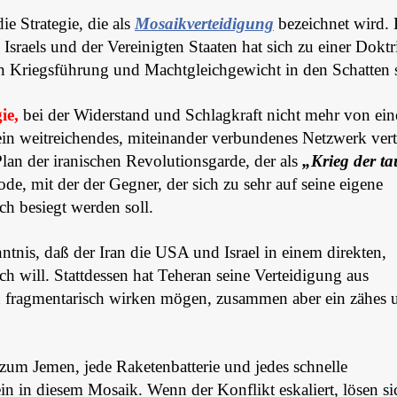
ie Strategie, die als
Mosaikverteidigung
bezeichnet wird. 
Israels und der Vereinigten Staaten hat sich zu einer Doktr
von Kriegsführung und Machtgleichgewicht in den Schatten st
ie,
bei der Widerstand und Schlagkraft nicht mehr von ein
ein weitreichendes, miteinander verbundenes Netzwerk verte
Plan der iranischen Revolutionsgarde, der als
„Krieg der t
e, mit der der Gegner, der sich zu sehr auf seine eigene
ch besiegt werden soll.
nntnis, daß der Iran die USA und Israel in einem direkten,
h will. Stattdessen hat Teheran seine Verteidigung aus
n fragmentarisch wirken mögen, zusammen aber ein zähes 
um Jemen, jede Raketenbatterie und jedes schnelle
ein in diesem Mosaik. Wenn der Konflikt eskaliert, lösen si