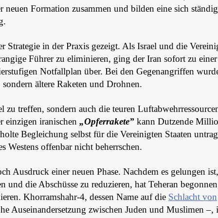
ner neuen Formation zusammen und bilden eine sich ständig
g.
 Strategie in der Praxis gezeigt. Als Israel und die Vereini
angige Führer zu eliminieren, ging der Iran sofort zu einer
rstufigen Notfallplan über. Bei den Gegenangriffen wurd
t, sondern ältere Raketen und Drohnen.
el zu treffen, sondern auch die teuren Luftabwehrressource
r einzigen iranischen
„Opferrakete”
kann Dutzende Milli
lte Begleichung selbst für die Vereinigten Staaten untragb
es Westens offenbar nicht beherrschen.
ch Ausdruck einer neuen Phase. Nachdem es gelungen ist,
n und die Abschüsse zu reduzieren, hat Teheran begonnen,
mieren. Khorramshahr-4, dessen Name auf die
Schlacht von
rühe Auseinandersetzung zwischen Juden und Muslimen –, i