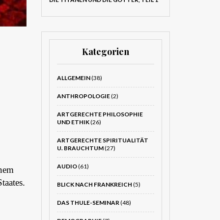
Kategorien
ALLGEMEIN
(38)
ANTHROPOLOGIE
(2)
ARTGERECHTE PHILOSOPHIE
UND ETHIK
(26)
ARTGERECHTE SPIRITUALITÄT
U. BRAUCHTUM
(27)
AUDIO
(61)
inem
taates.
BLICK NACH FRANKREICH
(5)
DAS THULE-SEMINAR
(48)