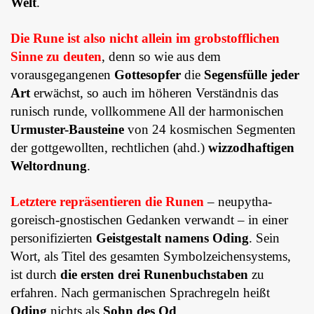
Welt
.
Die Rune ist also nicht allein im grobstofflichen
Sinne zu deuten
, denn so wie aus dem
vorausgegangenen
Gottes­opfer
die
Segensfülle jeder
Art
erwächst, so auch im höheren Ver­ständ­nis das
runisch runde, vollkommene All der harmonischen
Urmuster-Bausteine
von 24 kosmischen Seg­men­­ten
der gottgewollten, recht­lichen (ahd.)
wizzodhaftigen
Welt­ord­nung
.
Letztere repräsentieren die Runen
– neupytha­
goreisch-gnostischen Gedanken verwandt – in einer
personifizierten
Geist­gestalt namens Oding
. Sein
Wort, als Titel des gesamten Symbol­zei­chensystems,
ist durch
die ersten drei Runen­buch­­staben
zu
erfahren. Nach germanischen Sprachregeln heißt
Oding
nichts als
Sohn des Od
.