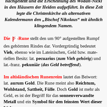
nachgestellt und die Erscheinung des Wodan-Nickl
in den Häusern der Heiden aufgeführt. In diese Zeit
legte die Christenkirche als alternativen
Kalendermann den „Bischof Nikolaus“ mit ähnlich
klingendem Namen.
Die
-Rune
stellt den um 90° aufgestellten Rumpf
des gehörnten Rin­des dar. Vorder­grün­dig bedeutet
Vieh
, ebenso wie im Latei­nischen, Geld bzw. ma­te­
riellen Besitz: lat.
pecuarius
(
zum Vieh ge­hörig
) und
lat.-franz.
pe­ku­niär
(
das Geld betreffend
).
Im altisländischen Runenreim
lau­­tet das Bei­wort:
lat.
aurum Gold
. Die Rune meint also
Reichtum,
Wohlstand, Sattheit, Fülle
. Doch
Gold
ist mehr als
Geld, es ist der Begriff für das
sonnenverwandte
Metall
und ein
Symbol für den feinsten Wert dieser