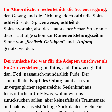
Im Altnordischen bedeutet ódr die Seelen­erregung
,
den Ge­sang und die Dichtung, doch
oddr
die Spitze,
oddviti
ist der Spitzenweiser,
oddleif
der
Spitzenvorfahr, also das Haupt einer Schar. So konnte
diese Lautfolge schon zur
Runen­ent­ste­hungs­zeit
im
Sinne von „
Seelisch­-Geistigem
“ und „
Anfang
“
genutzt werden.
Der runische fuð war für die Adepten unschwer als
Fuß zu verstehen
; got.
fotus
, ahd.
fuoz
, aengl.
fot
,
dän.
Fod
, nassauisch-mundartlich Fude. Der
sinnbildhafte
Kopf des Oding
raunt also von
unvergänglicher segensreicher Seelenkraft aus
feinstofflichem
Ur-Etwas
, wohin wir uns
zurücksuchen sollen, aber keinesfalls als Traumtänzer
und haltlos jenseitsflüchtige Spekulanten. Viel­mehr