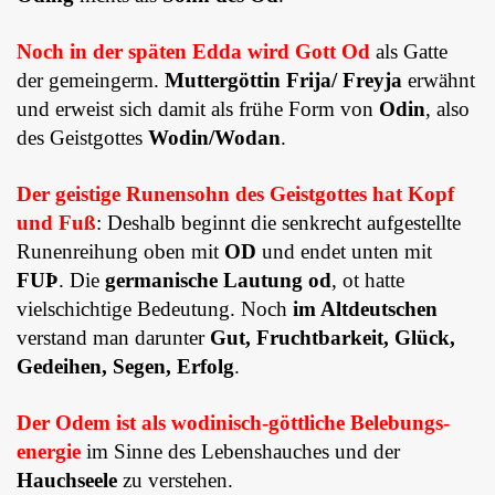
Noch in der späten Edda wird Gott Od
als Gatte
der gemeingerm.
Muttergöttin Frija/ Freyja
erwähnt
und erweist sich damit als frühe Form von
Odin
, also
des Geistgottes
Wodin/Wodan
.
Der geistige Ru­nen­sohn des Geistgottes hat Kopf
und Fuß
: Deshalb beginnt die senkrecht aufgestellte
Runenreihung oben mit
OD
und endet un­ten mit
FUÞ
. Die
germanische Lautung od
, ot hatte
vielschich­tige Be­deu­tung. Noch
im Altdeutschen
verstand man darunter
Gut, Frucht­barkeit, Glück,
Gedeihen, Segen, Erfolg
.
Der Odem ist als wodinisch-göttliche Bele­bungs­
energie
im Sinne des Lebenshauches und der
Hauchseele
zu verstehen.