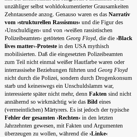
unzähliger selbst wohldokumentierter Grausamkeiten
Zehntausende anzog. Genauso waren es das
Narrativ
vom ›strukturellen Rassismus‹
und die Figur des
›Unschuldigen‹ und von ›weißen rassistischen
Polizeibeamten‹ getöteten
Georg Floyd
, die die
›Black
lives matter‹-Proteste
in den USA mythisch
mobilisierten. Daß die eingesetzten Polizeibeamten
zum Teil nicht einmal weißer Hautfarbe waren oder
interrassisehe Beziehungen führten und
Georg Floyd
nicht durch die Polizei, sondern durch Drogenkonsum
starb und keineswegs ein Unschuldslamm war,
interessierte später nicht mehr, denn
Fakten
sind nicht
annähernd so wirkmächtig wie das
Bild
eines
(vermeintlichen) Märtyrers. Es ist jedoch der typische
Fehler der gesamten ›Rechten‹
in den letzten
Jahrzehnten gewesen, mit Fakten und Argumenten
überzeugen zu wollen, während die
›Linke‹