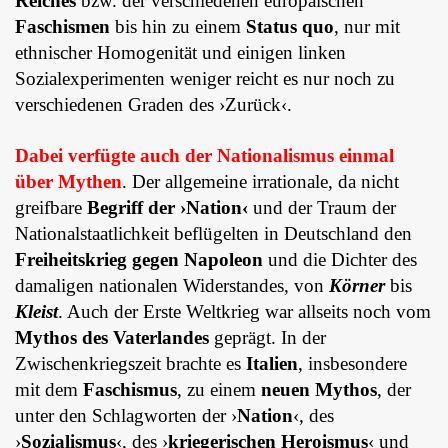
Reiches
bzw. der verschiedenen europäischen
Faschismen
bis hin zu einem
Status quo
, nur mit
ethnischer Homogenität und einigen linken
Sozialexperimenten weniger reicht es nur noch zu
verschiedenen Graden des ›Zurück‹.
Dabei verfügte auch der Nationalismus einmal
über Mythen
. Der allgemeine irrationale, da nicht
greifbare
Begriff der ›Nation‹
und der Traum der
Nationalstaatlichkeit beflügelten in Deutschland den
Freiheitskrieg gegen Napoleon
und die Dichter des
damaligen nationalen Widerstandes, von
Körner
bis
Kleist
. Auch der Erste Weltkrieg war allseits noch vom
Mythos des Vaterlandes
geprägt. In der
Zwischenkriegszeit brachte es
Italien
, insbesondere
mit dem
Faschismus
, zu einem
neuen Mythos
, der
unter den Schlagworten der ›
Nation
‹, des
›
Sozialismus
‹, des ›
kriegerischen Heroismus
‹ und