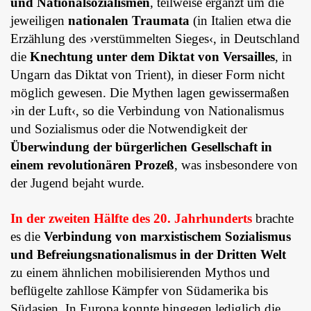
und Nationalsozialismen
, teilweise ergänzt um die
jeweiligen
nationalen Traumata
(in Italien etwa die
Erzählung des ›verstümmelten Sieges‹, in Deutschland
die
Knechtung unter dem Diktat von Versailles
, in
Ungarn das Diktat von Trient), in dieser Form nicht
möglich gewesen. Die Mythen lagen gewissermaßen
›in der Luft‹, so die Verbindung von Nationalismus
und Sozialismus oder die Notwendigkeit der
Überwindung der bürgerlichen Gesellschaft in
einem revolutionären Prozeß
, was insbesondere von
der Jugend bejaht wurde.
In der zweiten Hälfte des 20. Jahrhunderts
brachte
es die
Verbindung von marxistischem Sozialismus
und Befreiungsnationalismus in der Dritten Welt
zu einem ähnlichen mobilisierenden Mythos und
beflügelte zahllose Kämpfer von Südamerika bis
Südasien. In Europa konnte hingegen lediglich die