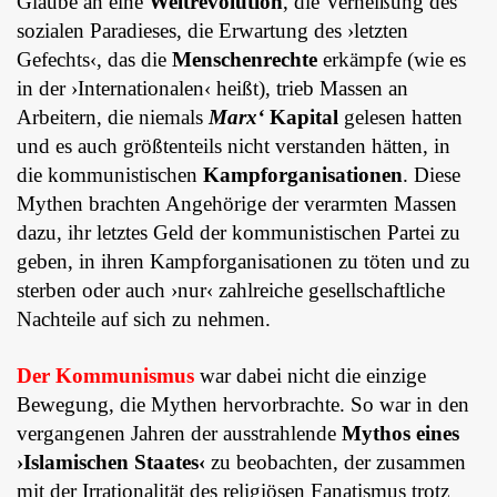
Glaube an eine
Weltrevolution
, die Verheißung des
sozialen Paradieses, die Erwartung des ›letzten
Gefechts‹, das die
Menschenrechte
erkämpfe (wie es
in der ›Internationalen‹ heißt), trieb Massen an
Arbeitern, die niemals
Marx‘
Kapital
gelesen hatten
und es auch größtenteils nicht verstanden hätten, in
die kommunistischen
Kampforganisationen
. Diese
Mythen brachten Angehörige der verarmten Massen
dazu, ihr letztes Geld der kommunistischen Partei zu
geben, in ihren Kampforganisationen zu töten und zu
sterben oder auch ›nur‹ zahlreiche gesellschaftliche
Nachteile auf sich zu nehmen.
Der Kommunismus
war dabei nicht die einzige
Bewegung, die Mythen hervorbrachte. So war in den
vergangenen Jahren der ausstrahlende
Mythos eines
›Islamischen Staates‹
zu beobachten, der zusammen
mit der Irrationalität des religiösen Fanatismus trotz