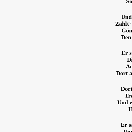
So
Und 
Zählt‘
Gönn
Den 
Er 
D
Au
Dort 
Dort
Tr
Und w
H
Er s
Und