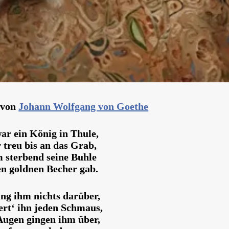
 von
Johann Wolfgang von Goethe
ar ein König in Thule,
 treu bis an das Grab,
 sterbend seine Buhle
n goldnen Becher gab.
ing ihm nichts darüber,
ert‘ ihn jeden Schmaus,
Augen gingen ihm über,