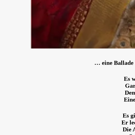
… eine Ballade
Es w
Gar
Dem
Eine
Es g
Er le
Die 