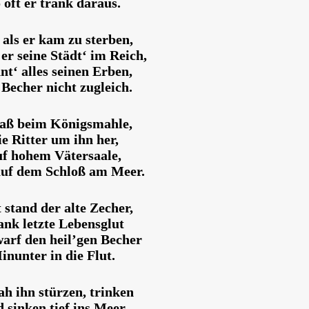
 oft er trank daraus.
als er kam zu sterben,
 er seine Städt‘ im Reich,
t‘ alles seinen Erben,
Becher nicht zugleich.
saß beim Königsmahle,
ie Ritter um ihn her,
f hohem Vätersaale,
auf dem Schloß am Meer.
 stand der alte Zecher,
ank letzte Lebensglut
arf den heil’gen Becher
inunter in die Flut.
ah ihn stürzen, trinken
 sinken tief ins Meer.