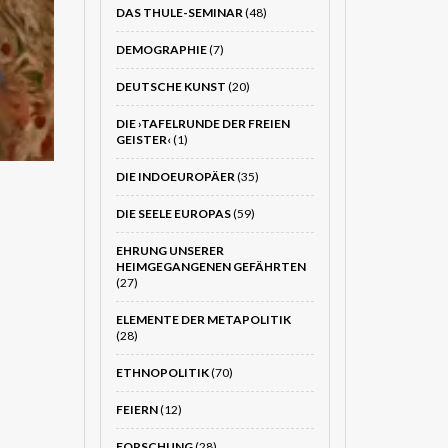
DAS THULE-SEMINAR
(48)
DEMOGRAPHIE
(7)
DEUTSCHE KUNST
(20)
DIE ›TAFELRUNDE DER FREIEN
GEISTER‹
(1)
DIE INDOEUROPÄER
(35)
DIE SEELE EUROPAS
(59)
EHRUNG UNSERER
HEIMGEGANGENEN GEFÄHRTEN
(27)
ELEMENTE DER METAPOLITIK
(28)
ETHNOPOLITIK
(70)
FEIERN
(12)
FORSCHUNG
(28)