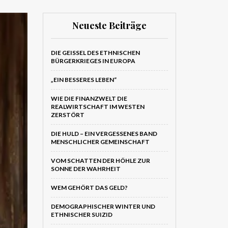
Neueste Beiträge
DIE GEISSEL DES ETHNISCHEN B
ÜRGERKRIEGES IN EUROPA
„EIN BESSERES LEBEN“
WIE DIE FINANZWELT DIE
REALWIRTSCHAFT IM WESTEN
ZERSTÖRT
DIE HULD – EIN VERGESSENES BAND
MENSCHLICHER GEMEINSCHAFT
VOM SCHATTEN DER HÖHLE ZUR
SONNE DER WAHRHEIT
WEM GEHÖRT DAS GELD?
DEMOGRAPHISCHER WINTER UND
ETHNISCHER SUIZID