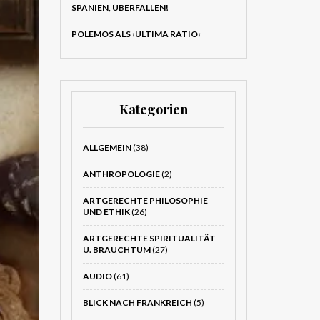
SPANIEN, ÜBERFALLEN!
POLEMOS ALS ›ULTIMA RATIO‹
Kategorien
ALLGEMEIN
(38)
ANTHROPOLOGIE
(2)
ARTGERECHTE PHILOSOPHIE
UND ETHIK
(26)
ARTGERECHTE SPIRITUALITÄT
U. BRAUCHTUM
(27)
AUDIO
(61)
BLICK NACH FRANKREICH
(5)