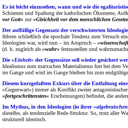
Es ist leicht einzusehen, wann und wie die egalitarist
Schismen und Spaltung der katholischen Ökumene, Auf
vor Gott«
zur
»Gleichheit vor dem menschlichen Gesetz
Der auffällige Gegensatz der verschwisterten Ideologi
führen schließlich die epochale Tendenz zum Versuch ei
Ideologien war, wird nun – im Anspruch –
»wissenschaft
(d. h. zugleich als
»wahr«
festzustellen und wahrzumache
Die
»Einheit«
der Gegensätze soll wieder gesichert we
Idealismus zum marxschen Materialismus fort bei dem Ve
im Gange und wird im Gange bleiben bis zum endgültigen
Diesem kurzgefaßten Exkurs über die Entfaltung ein
»Gegenwart«) immer als Konflikt zweier antagonistischer e
»fortgeschrittensten«
Erscheinungen) befindet, die ander
Im Mythus, in den Ideologien (in ihrer
»algebraische
dieselbe, als tendenzielle Rede-Struktur. So, trotz alle
strukturell identisch.