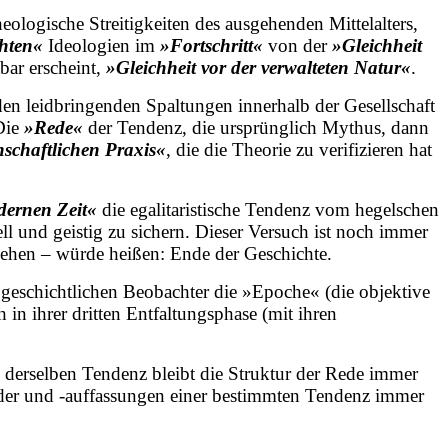
heologische Streitigkeiten des ausgehenden Mittelalters,
chten«
Ideologien im
»Fortschritt«
von der
»Gleichheit
bar erscheint,
»Gleichheit vor der verwalteten Natur«
.
den leidbringenden Spaltungen innerhalb der Gesellschaft
 Die
»Rede«
der Tendenz, die ursprünglich Mythus, dann
nschaftlichen Praxis«
, die die Theorie zu verifizieren hat
ernen Zeit«
die egalitaristische Tendenz vom hegelschen
ell und geistig zu sichern. Dieser Versuch ist noch immer
ehen – würde heißen: Ende der Geschichte.
geschichtlichen Beobachter die »Epoche« (die objektive
 in ihrer dritten Entfaltungsphase (mit ihren
 derselben Tendenz bleibt die Struktur der Rede immer
bilder und -auffassungen einer bestimmten Tendenz immer