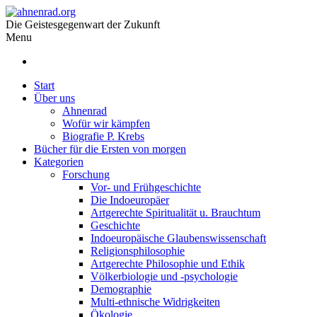
Die Geistesgegenwart der Zukunft
Menu
Start
Über uns
Ahnenrad
Wofür wir kämpfen
Biografie P. Krebs
Bücher für die Ersten von morgen
Kategorien
Forschung
Vor- und Frühgeschichte
Die Indoeuropäer
Artgerechte Spiritualität u. Brauchtum
Geschichte
Indoeuropäische Glaubenswissenschaft
Religionsphilosophie
Artgerechte Philosophie und Ethik
Völkerbiologie und -psychologie
Demographie
Multi-ethnische Widrigkeiten
Ökologie