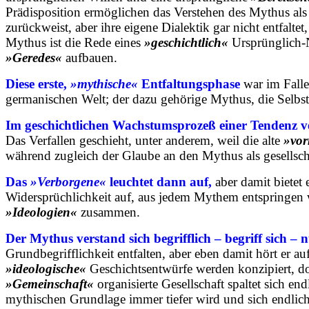
Prädisposition ermöglichen das Verstehen des Mythus als
zurückweist, aber ihre eigene Dialektik gar nicht entfalt
Mythus ist die Rede eines
»geschichtlich«
Ursprünglich-
»Geredes«
aufbauen.
Diese erste,
»mythische«
Entfaltungsphase
war im Falle
germanischen Welt; der dazu gehörige Mythus, die Selbst
Im geschichtlichen Wachstumsprozeß einer Tendenz ver
Das Verfallen geschieht, unter anderem, weil die alte
»vor
während zugleich der Glaube an den Mythus als gesellscha
Das
»Verborgene«
leuchtet dann auf,
aber damit bietet 
Widersprüchlichkeit auf, aus jedem Mythem entspringen 
»Ideologien«
zusammen.
Der Mythus verstand sich begrifflich – begriff sich – n
Grundbegrifflichkeit entfalten, aber eben damit hört er a
»ideologische«
Geschichtsentwürfe werden konzipiert, 
»Gemeinschaft«
organisierte Gesellschaft spaltet sich end
mythischen Grundlage immer tiefer wird und sich endlich