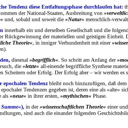
ische Tendenz diese Entfaltungsphase durchlaufen hat:
t
kommen der National-Staaten, Ausbreitung von
»verweltli
e«
und, sobald und soweit die
»Natur«
menschlich-verwalt
en
innerhalb ein und derselben Gesellschaft und die folgen
ner Rückgewinnung der materiellen und geistigen Einheit.
liche Theorie«
, in inniger Verbundenheit mit einer
»wisse
n).
rden,
diesmal
»begrifflich«
. So schritt am Anfang der
»mod
rsuch, die
»letzte«
all-einende begriffliche Synthese materi
 Scheitern oder Erfolg. Der Erfolg aber – wir werden es s
er epochalen Tendenz
bleibt noch hinzuzufügen, daß dem 
pochaler Tendenzen gegeben ist, deren eine als »alte« sich
e als
»neue«
in ihrer ersten,
»mythischen«
Phase.
n Summe«
),
in der
»wissenschaftlichen Theorie«
einer und
r Wandlungen, sind auch die einander folgenden Geschichts