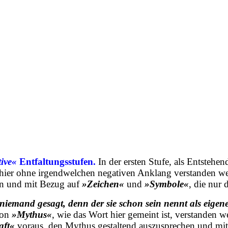
tive«
Entfaltungsstufen.
In der ersten Stufe, als Entstehe
 hier ohne irgendwelchen negativen Anklang verstanden w
in und mit Bezug auf
»Zeichen«
und
»Symbole«
, die nur
niemand gesagt, denn der sie schon sein nennt als eigene
 von
»Mythus«
, wie das Wort hier gemeint ist, verstanden w
aft«
voraus, den Mythus gestaltend auszusprechen und mitg