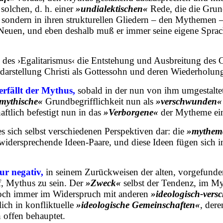
 solchen, d. h. einer
»undialektischen«
Rede, die die Grun
et, sondern in ihren strukturellen Gliedern – den Mythemen 
Neuen, und eben deshalb muß er immer seine eigene Spra
 des ›Egalitarismus‹ die Entstehung und Ausbreitung des Ch
darstellung Christi als Gottessohn und deren Wiederholung
fällt der Mythus,
sobald in der nun von ihm umgestaltete
mythische«
Grundbegrifflichkeit nun als
»verschwunden«
ftlich befestigt nun in das
»Verborgene«
der Mytheme ein
es sich selbst verschiedenen Perspektiven dar: die
»mythema
widersprechende Ideen-Paare, und diese Ideen fügen sich 
ur negativ,
in seinem Zurückweisen der alten, vorgefun
uf, Mythus zu sein. Der
»Zweck«
selbst der Tendenz, im Myt
doch immer im Widerspruch mit anderen
»ideologisch-versc
lich in konfliktuelle
»ideologische Gemeinschaften«
, der
 offen behauptet.