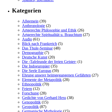
Kategorien
Allgemein
(39)
Anthropologie
(2)
Artgerechte Philosophie und Ethik
(26)
Artgerechte Spiritualität u. Brauchtum
(27)
Audio
(61)
Blick nach Frankreich
(5)
Das Thule-Seminar
(48)
Demographie
(7)
Deutsche Kunst
(20)
Die ›Tafelrunde der freien Geister‹
(1)
Die Indoeuropäer
(35)
Die Seele Europas
(59)
Ehrung unserer heimgegangenen Gefährten
(27)
Elemente der Metapolitik
(28)
Ethnopolitik
(70)
Feiern
(12)
Forschung
(28)
Gedichte von Gerhard Hess
(38)
Genopolitik
(15)
Geopolitik
(87)
Germanische Mythologie
(15)