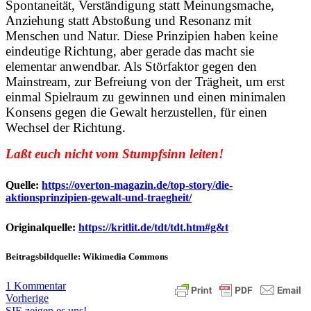
Spontaneität, Verständigung statt Meinungsmache,
Anziehung statt Abstoßung und Resonanz mit
Menschen und Natur. Diese Prinzipien haben keine
eindeutige Richtung, aber gerade das macht sie
elementar anwendbar. Als Störfaktor gegen den
Mainstream, zur Befreiung von der Trägheit, um erst
einmal Spielraum zu gewinnen und einen minimalen
Konsens gegen die Gewalt herzustellen, für einen
Wechsel der Richtung.
Laßt euch nicht vom Stumpfsinn leiten!
Quelle:
https://overton-magazin.de/top-story/die-
aktionsprinzipien-gewalt-und-traegheit/
Originalquelle:
https://kritlit.de/tdt/tdt.htm#g&t
Beitragsbildquelle: Wikimedia Commons
1 Kommentar
Vorherige
SIE zeigen es uns!