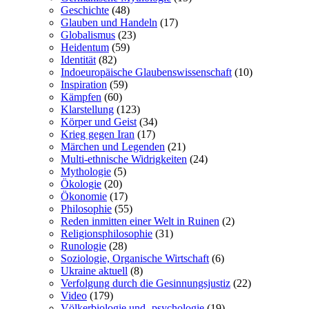
Geschichte
(48)
Glauben und Handeln
(17)
Globalismus
(23)
Heidentum
(59)
Identität
(82)
Indoeuropäische Glaubenswissenschaft
(10)
Inspiration
(59)
Kämpfen
(60)
Klarstellung
(123)
Körper und Geist
(34)
Krieg gegen Iran
(17)
Märchen und Legenden
(21)
Multi-ethnische Widrigkeiten
(24)
Mythologie
(5)
Ökologie
(20)
Ökonomie
(17)
Philosophie
(55)
Reden inmitten einer Welt in Ruinen
(2)
Religionsphilosophie
(31)
Runologie
(28)
Soziologie, Organische Wirtschaft
(6)
Ukraine aktuell
(8)
Verfolgung durch die Gesinnungsjustiz
(22)
Video
(179)
Völkerbiologie und -psychologie
(19)