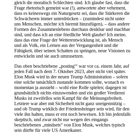
gleich die moralisch Schlechten sind. Ich glaube fast, dass die
Frage rhetorisch gemeint war (!), antwortete aber vehement,
dass es keineswegs ein Naturgesetz sei, dass die Stärkeren die
Schwächeren immer unterdrücken – (zumindest nicht unter
uns Menschen, möchte ich hiermit hinzufügen), – dass andere
Formen des Zusammenlebens durchaus denkbar und machbar
sind, und dass ich an eine friedliche Welt glaube! Ich meine,
dass das eine Frage der Weiterentwicklung ist, als Mensch
und als Volk, ein Lernen aus der Vergangenheit und die
Fähigkeit, über seinen Schatten zu springen, neue Visionen zu
entwickeln und sie auch umzusetzen.
Das oben beschriebene „posting'“ war vor ca. einem Jahr, auf
jeden Fall nach dem 7. Oktober 2023, aber nicht viel später.
Elon Musk wird in der neuen Trump Administration – sofern
eine solche tatsächlich zustande kommen sollte, wonach es
momentan ja aussieht – wohl eine Rolle spielen; dagegen ist
grundsätzlich nichts einzuwenden und ein großer Verdienst
Musks ist zweifellos sein Kampf für die Meinungsfreiheit.
Letztere war aber mit Sicherheit nicht ganz uneigennützig –
und ob Trump wirklich der Friedensbringer sein wird, für den
viele ihn halten, muss er erst noch beweisen. Ich bin jedenfalls
skeptisch, und zwar nicht nur wegen des eingangs
beschriebenen „mindsets“ von Elon Musk, welches typisch
sein dürfte für viele US Amerikaner.