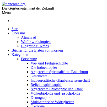
Die Geistesgegenwart der Zukunft
Menu
Start
Über uns
Ahnenrad
Wofür wir kämpfen
Biografie P. Krebs
Bücher für die Ersten von morgen
Kategorien
Forschung
Vor- und Frühgeschichte
Die Indoeuropäer
Artgerechte Spiritualität u. Brauchtum
Geschichte
Indoeuropäische Glaubenswissenschaft
Religionsphilosophie
Artgerechte Philosophie und Ethik
Völkerbiologie und -psychologie
Demographie
Multi-ethnische Widrigkeiten
Ökologie