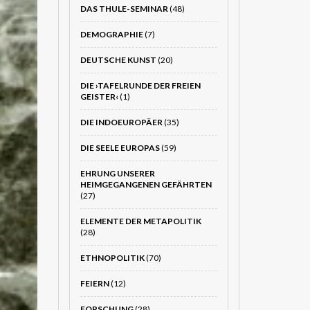
DAS THULE-SEMINAR
(48)
DEMOGRAPHIE
(7)
DEUTSCHE KUNST
(20)
DIE ›TAFELRUNDE DER FREIEN
GEISTER‹
(1)
DIE INDOEUROPÄER
(35)
DIE SEELE EUROPAS
(59)
EHRUNG UNSERER
HEIMGEGANGENEN GEFÄHRTEN
(27)
ELEMENTE DER METAPOLITIK
(28)
ETHNOPOLITIK
(70)
FEIERN
(12)
FORSCHUNG
(28)