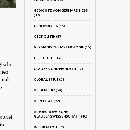
GEDICHTE VON GERHARD HESS
(38)
GENOPOLITIK
(15)
GEOPOLITIK
(87)
GERMANISCHE MYTHOLOGIE
(15)
GESCHICHTE
(48)
gische
GLAUBEN UND HANDELN
(17)
nten
emals
GLOBALISMUS
(23)
ts
HEIDENTUM
(59)
IDENTITÄT
(82)
-
INDOEUROPÄISCHE
rbrief
GLAUBENSWISSENSCHAFT
(10)
st
INSPIRATION
(59)