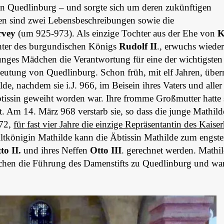
on Quedlinburg – und sorgte sich um deren zukünftigen
en sind zwei Lebensbeschreibungen sowie die
rvey
(um 925-973). Als einzige Tochter aus der Ehe von
K
chter des burgundischen Königs
Rudolf II
., erwuchs wieder
unges Mädchen die Verantwortung für eine der wichtigsten
deutung von Quedlinburg. Schon früh, mit elf Jahren, übe
lde, nachdem sie i.J. 966, im Beisein ihres Vaters und aller
tissin geweiht worden war. Ihre fromme Großmutter hatte 
 Am 14. März 968 verstarb sie, so dass die junge Mathild
972,
für fast vier Jahre die einzige Repräsentantin des Kaise
ltkönigin Mathilde kann die Äbtissin Mathilde zum engst
to II.
und ihres Neffen
Otto III
. gerechnet werden. Mathi
chen die Führung des Damenstifts zu Quedlinburg und wa