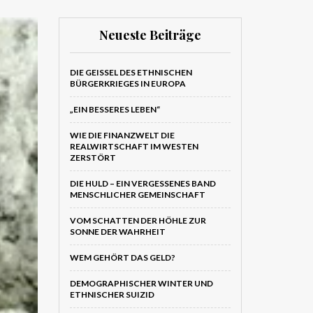
Neueste Beiträge
DIE GEISSEL DES ETHNISCHEN B
ÜRGERKRIEGES IN EUROPA
„EIN BESSERES LEBEN“
WIE DIE FINANZWELT DIE
REALWIRTSCHAFT IM WESTEN
ZERSTÖRT
DIE HULD – EIN VERGESSENES BAND
MENSCHLICHER GEMEINSCHAFT
VOM SCHATTEN DER HÖHLE ZUR
SONNE DER WAHRHEIT
WEM GEHÖRT DAS GELD?
DEMOGRAPHISCHER WINTER UND
ETHNISCHER SUIZID