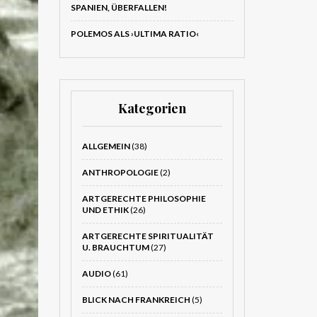
SPANIEN, ÜBERFALLEN!
POLEMOS ALS ›ULTIMA RATIO‹
Kategorien
ALLGEMEIN
(38)
ANTHROPOLOGIE
(2)
ARTGERECHTE PHILOSOPHIE
UND ETHIK
(26)
ARTGERECHTE SPIRITUALITÄT
U. BRAUCHTUM
(27)
AUDIO
(61)
BLICK NACH FRANKREICH
(5)