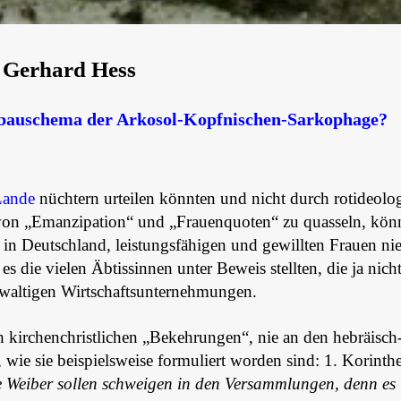
Gerhard Hess
rbauschema der Arkosol-Kopfnischen-Sarkophage?
Lande
nüchtern urteilen könnten und nicht durch rotideolo
von „Emanzipation“ und „Frauenquoten“ zu quasseln, kön
e in Deutschland, leistungsfähigen und gewillten Frauen ni
 die vielen Äbtissinnen unter Beweis stellten, die ja nich
gewaltigen Wirtschaftsunternehmungen.
 kirchenchristlichen „Bekehrungen“, nie an den hebräisch
, wie sie beispielsweise formuliert worden sind: 1. Korinthe
Weiber sollen schweigen in den Versammlungen, denn es i