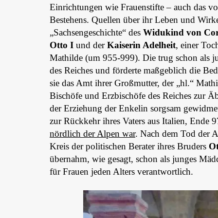
Einrichtungen wie Frauenstifte – auch das v
Bestehens. Quellen über ihr Leben und Wirk
„Sachsengeschichte“ des
Widukind von Co
Otto I
und der
Kaiserin Adelheit
, einer To
Mathilde (um 955-999). Die trug schon als j
des Reiches und förderte maßgeblich die Be
sie das Amt ihrer Großmutter, der „hl.“ Mathi
Bischöfe und Erzbischöfe des Reiches zur Äb
der Erziehung der Enkelin sorgsam gewidmet.
zur Rückkehr ihres Vaters aus Italien, Ende 
nördlich der Alpen war
. Nach dem Tod der A
Kreis der politischen Berater ihres Bruders
Ot
übernahm, wie gesagt, schon als junges Mäd
für Frauen jeden Alters verantwortlich.