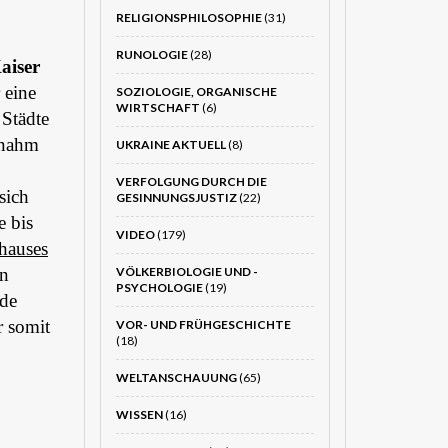
RELIGIONSPHILOSOPHIE
(31)
RUNOLOGIE
(28)
aiser
 eine
SOZIOLOGIE, ORGANISCHE
WIRTSCHAFT
(6)
 Städte
rnahm
UKRAINE AKTUELL
(8)
VERFOLGUNG DURCH DIE
sich
GESINNUNGSJUSTIZ
(22)
e bis
VIDEO
(179)
rhauses
en
VÖLKERBIOLOGIE UND -
PSYCHOLOGIE
(19)
lde
r somit
VOR- UND FRÜHGESCHICHTE
(18)
WELTANSCHAUUNG
(65)
WISSEN
(16)