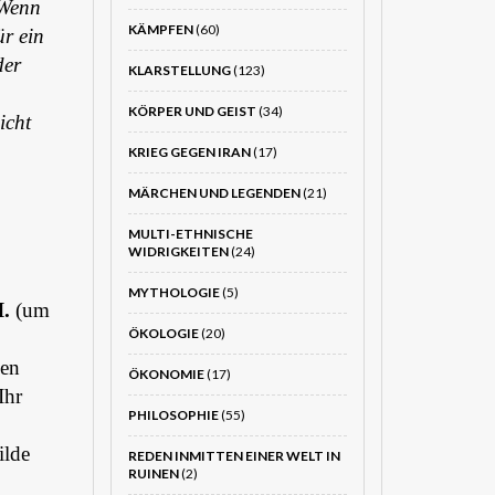
 Wenn
KÄMPFEN
(60)
ür ein
der
KLARSTELLUNG
(123)
KÖRPER UND GEIST
(34)
icht
KRIEG GEGEN IRAN
(17)
MÄRCHEN UND LEGENDEN
(21)
MULTI-ETHNISCHE
WIDRIGKEITEN
(24)
MYTHOLOGIE
(5)
I.
(um
ÖKOLOGIE
(20)
hen
ÖKONOMIE
(17)
Ihr
PHILOSOPHIE
(55)
ilde
REDEN INMITTEN EINER WELT IN
RUINEN
(2)