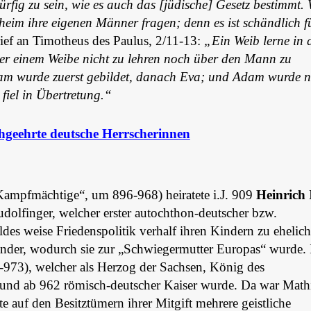
ürfig zu sein, wie es auch das [jüdische] Gesetz bestimmt.
aheim ihre eigenen Männer fragen; denn es ist schändlich f
ief an Timotheus des Paulus, 2/11-13:
„Ein Weib lerne in 
 aber einem Weibe nicht zu lehren noch über den Mann zu
 Adam wurde zuerst gebildet, danach Eva; und Adam wurde n
fiel in Übertretung.“
hgeehrte deutsche Herrscherinnen
Kampfmächtige“, um 896-968) heiratete i.J. 909
Heinrich 
dolfinger, welcher erster autochthon-deutscher bzw.
des weise Friedenspolitik verhalf ihren Kindern zu ehelic
nder, wodurch sie zur „Schwiegermutter Europas“ wurde.
973), welcher als Herzog der Sachsen, König des
n und ab 962 römisch-deutscher Kaiser wurde. Da war Math
e auf den Besitztümern ihrer Mitgift mehrere geistliche