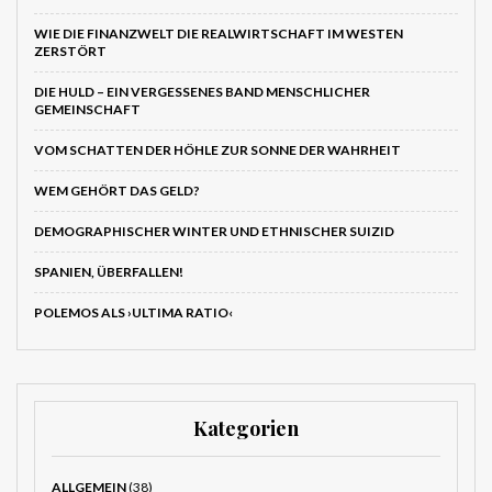
WIE DIE FINANZWELT DIE REALWIRTSCHAFT IM WESTEN
ZERSTÖRT
DIE HULD – EIN VERGESSENES BAND MENSCHLICHER
GEMEINSCHAFT
VOM SCHATTEN DER HÖHLE ZUR SONNE DER WAHRHEIT
WEM GEHÖRT DAS GELD?
DEMOGRAPHISCHER WINTER UND ETHNISCHER SUIZID
SPANIEN, ÜBERFALLEN!
POLEMOS ALS ›ULTIMA RATIO‹
Kategorien
ALLGEMEIN
(38)