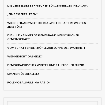
DIE GEISSEL DES ETHNISCHEN BÜRGERKRIEGES IN EUROPA
„EIN BESSERES LEBEN“
WIE DIE FINANZWELT DIE REALWIRTSCHAFT IM WESTEN
ZERSTÖRT
DIE HULD – EIN VERGESSENES BAND MENSCHLICHER
GEMEINSCHAFT
VOM SCHATTEN DER HÖHLE ZUR SONNE DER WAHRHEIT
WEM GEHÖRT DAS GELD?
DEMOGRAPHISCHER WINTER UND ETHNISCHER SUIZID
SPANIEN, ÜBERFALLEN!
POLEMOS ALS ›ULTIMA RATIO‹