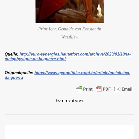
Prinz Igor, Gemälde von Konstantin
Wassiljew
Quelle:
http://euro-synergies.hautetfort.com/archive/2023/01/10/la-
metaphysique-de-la-guerre.html
Originalquelle:
https://www.geopolitika.ru/pt-br/article/metafisica-
da-guerra
Kommentieren