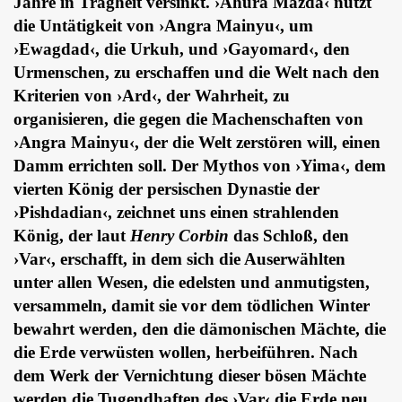
Jahre in Trägheit versinkt. ›Ahura Mazda‹ nutzt
die Untätigkeit von ›Angra Mainyu‹, um
›Ewagdad‹, die Urkuh, und ›Gayomard‹, den
Urmenschen, zu erschaffen und die Welt nach den
Kriterien von ›Ard‹, der Wahrheit, zu
organisieren, die gegen die Machenschaften von
›Angra Mainyu‹, der die Welt zerstören will, einen
Damm errichten soll. Der Mythos von ›Yima‹, dem
vierten König der persischen Dynastie der
›Pishdadian‹, zeichnet uns einen strahlenden
König, der laut
Henry Corbin
das Schloß, den
›Var‹, erschafft, in dem sich die Auserwählten
unter allen Wesen, die edelsten und anmutigsten,
versammeln, damit sie vor dem tödlichen Winter
bewahrt werden, den die dämonischen Mächte, die
die Erde verwüsten wollen, herbeiführen. Nach
dem Werk der Vernichtung dieser bösen Mächte
werden die Tugendhaften des ›Var‹ die Erde neu