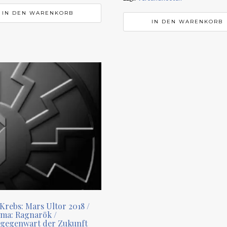
14,90 €
12,00 €.
IN DEN WARENKORB
IN DEN WARENKORB
 Krebs: Mars Ultor 2018 /
ema: Ragnarök /
sgegenwart der Zukunft