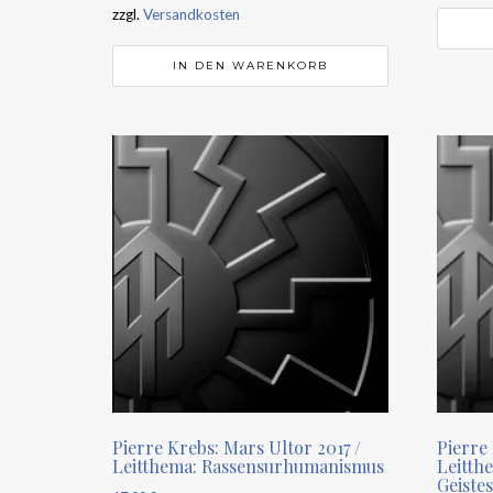
zzgl.
Versandkosten
IN DEN WARENKORB
Pierre Krebs: Mars Ultor 2017 /
Pierre
Leitthema: Rassensurhumanismus
Leitth
Geiste