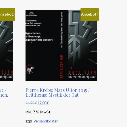
ngebot!
Angebot!
12 /
Pierre Krebs: Mars Ultor 2015 /
nen,
Leitthema: Mystik der Tat
14,90
€
Ursprünglicher
12,00
€
Aktueller
Preis
Preis
inkl. 7 % MwSt.
war:
ist:
zzgl.
Versandkosten
14,90 €
12,00 €.