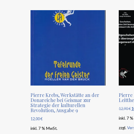
Pierre Krebs, Werkstätte an der
Pierre
Donareiche bei Geismar zur
Leitth
Strategie der kulturellen
12,90
€
U
1
Revolution, Ausgabe 9
P
inkl. 7 
12,00
€
w
zzgl.
Ver
inkl. 7 % MwSt.
1