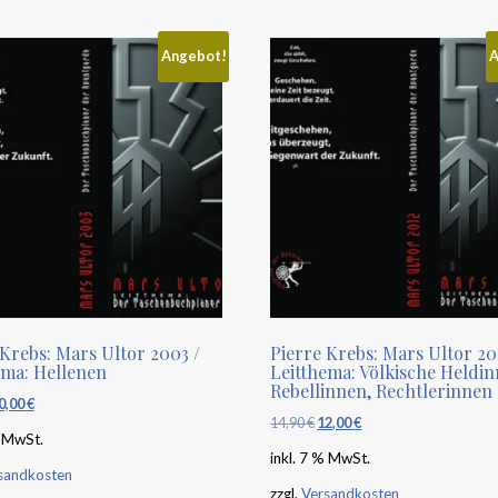
Angebot!
A
 Krebs: Mars Ultor 2003 /
Pierre Krebs: Mars Ultor 20
ema: Hellenen
Leitthema: Völkische Heldin
Rebellinnen, Rechtlerinnen
rsprünglicher
0,00
€
Aktueller
14,90
€
Ursprünglicher
12,00
€
Aktueller
reis
Preis
% MwSt.
Preis
Preis
inkl. 7 % MwSt.
ar:
ist:
sandkosten
war:
ist:
2,90 €
10,00 €.
zzgl.
Versandkosten