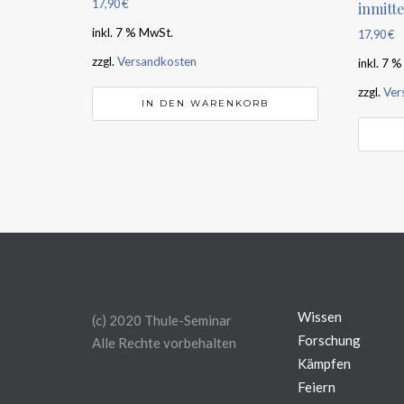
17,90
€
inmitte
inkl. 7 % MwSt.
17,90
€
zzgl.
Versandkosten
inkl. 7 
zzgl.
Ver
IN DEN WARENKORB
Wissen
(c) 2020 Thule-Seminar
Forschung
Alle Rechte vorbehalten
Kämpfen
Feiern