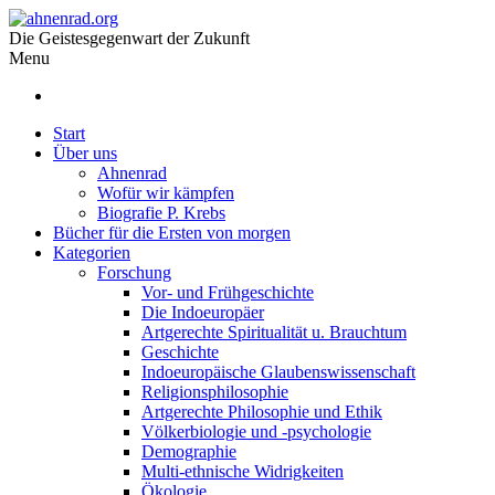
Die Geistesgegenwart der Zukunft
Menu
Start
Über uns
Ahnenrad
Wofür wir kämpfen
Biografie P. Krebs
Bücher für die Ersten von morgen
Kategorien
Forschung
Vor- und Frühgeschichte
Die Indoeuropäer
Artgerechte Spiritualität u. Brauchtum
Geschichte
Indoeuropäische Glaubenswissenschaft
Religionsphilosophie
Artgerechte Philosophie und Ethik
Völkerbiologie und -psychologie
Demographie
Multi-ethnische Widrigkeiten
Ökologie