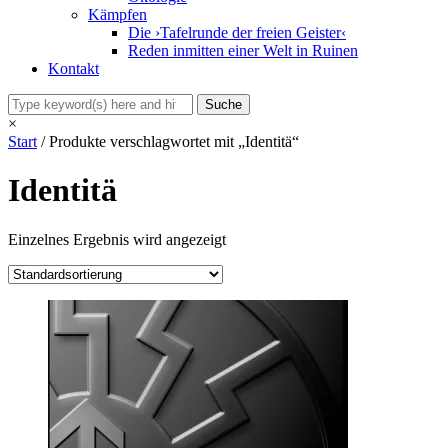
Kämpfen
Die ›Tafelrunde der freien Geister‹
Reden inmitten einer Welt in Ruinen
Kontakt
×
Start
/ Produkte verschlagwortet mit „Identitä“
Identitä
Einzelnes Ergebnis wird angezeigt