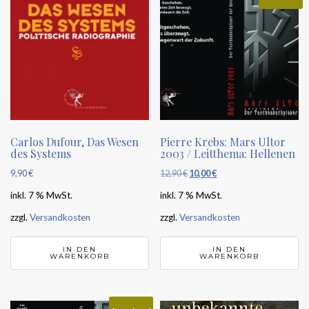
Carlos Dufour, Das Wesen
Pierre Krebs: Mars Ultor
des Systems
2003 / Leitthema: Hellenen
9,90
€
12,90
€
Ursprünglicher
10,00
€
Aktueller
Preis
Preis
inkl. 7 % MwSt.
inkl. 7 % MwSt.
war:
ist:
zzgl.
Versandkosten
zzgl.
Versandkosten
12,90 €
10,00 €.
IN DEN
IN DEN
WARENKORB
WARENKORB