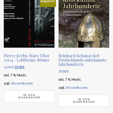
Angebot!
Pierre Krebs: Mars Ultor
Reinhard Schmoeckel:
2004 / Leitthema: Römer
Deutschlands unbekannte
Jahrhunderte
12,90
€
Ursprünglicher
10,00
€
Aktueller
29,80
€
Preis
Preis
inkl. 7 % MwSt.
inkl. 7 % MwSt.
war:
ist:
zzgl.
Versandkosten
12,90 €
10,00 €.
zzgl.
Versandkosten
IN DEN
WARENKORB
IN DEN
WARENKORB