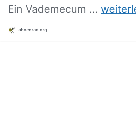
Willkür,
Ein Vademecum …
weiter
Terror
und
Verfolgung
ahnenrad.org
in
der
BRD