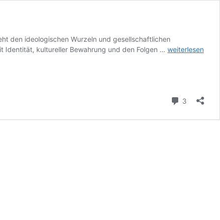
eht den ideologischen Wurzeln und gesellschaftlichen
Guillaume
 Identität, kultureller Bewahrung und den Folgen …
weiterlesen
Faye:
Die
Herausforderun
der
Kommenta
multirassischen
3
Gesellschaft